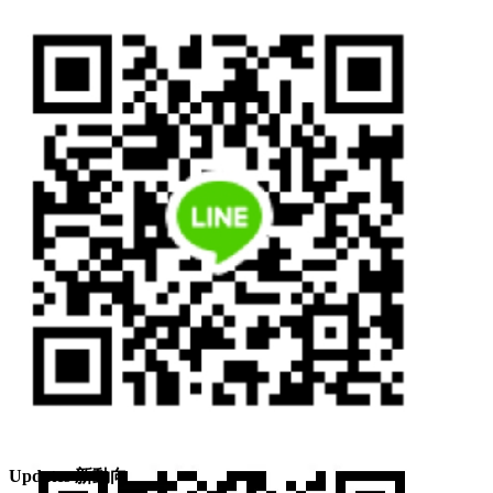
Line ID: hkmcgroup
Updates 新動向