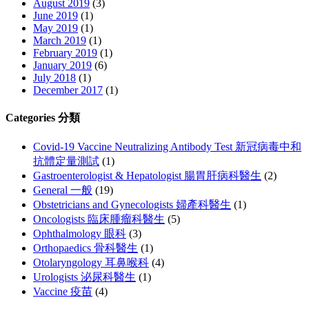
August 2019
(3)
June 2019
(1)
May 2019
(1)
March 2019
(1)
February 2019
(1)
January 2019
(6)
July 2018
(1)
December 2017
(1)
Categories 分類
Covid-19 Vaccine Neutralizing Antibody Test 新冠病毒中和
抗體定量測試
(1)
Gastroenterologist & Hepatologist 腸胃肝病科醫生
(2)
General 一般
(19)
Obstetricians and Gynecologists 婦產科醫生
(1)
Oncologists 臨床腫瘤科醫生
(5)
Ophthalmology 眼科
(3)
Orthopaedics 骨科醫生
(1)
Otolaryngology 耳鼻喉科
(4)
Urologists 泌尿科醫生
(1)
Vaccine 疫苗
(4)