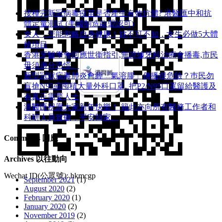
接種完新冠病毒疫苗是否產生有效抗體? 港醫匯中和抗
體定量測試 (美國制造歐盟認可)
女人，怎能忽略自身健康！妳不可不知，女生必做5大體
檢項目
香港牙醫學會回應世衞指引,無證據牙科治療會播毒,市民
毋須過分恐慌。
新型冠狀病毒肺炎會經「氣溶膠」傳播很危險？巿民勿
盲搶N95或囤積大量外科口罩, 把P​2/N95口罩留給醫護及
有真正需要人士
港醫匯祝愿大家新年快樂！ 籍此亦向所有醫務工作者和
科研人員致敬，平安回家。
Comments 回應
Archives 以往動向
Wechat ID(公眾號): hkmcgp
September 2021
(1)
August 2020
(2)
February 2020
(1)
January 2020
(2)
November 2019
(2)