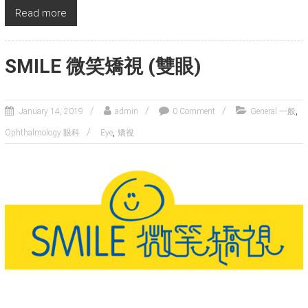
Read more
SMILE 微笑矯視 (雙眼)
,
January 14, 2019
admin
0 Comment
General 一般
,
Ophthalmology 眼科
Eye
矯視