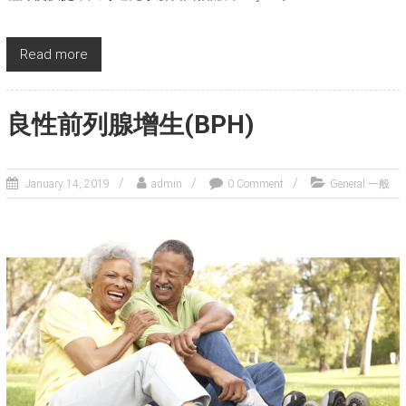
Read more
良性前列腺增生(BPH)
January 14, 2019
admin
0 Comment
General 一般