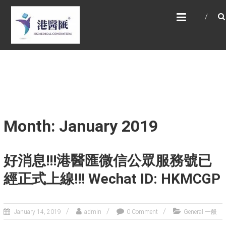
Skip
HONG KONG MEDICAL
to
CONSORTIUM LIMITED 港
content
醫匯
HEALTH CARE 醫健服務, GENERAL PRACTICE
普通科診斷, SPECIALIST CONSULTATION 專科
醫療服務, FAMILY HEALTH ADVISORY 家庭健康
諮詢, MEDICAL SPECIALISTS 專業醫療團隊,
Advisory Support 健康顧問及支援團隊,
Doctors 醫生. 請致電 Tel: +852 52336642/ 電
郵至 Email: enquiry@hkmcgroup.com
Month: January 2019
好消息!!!港醫匯微信公眾服務號已
經正式上線!!! Wechat ID: HKMCGP
January 14, 2019
admin
0 Comment
General 一般