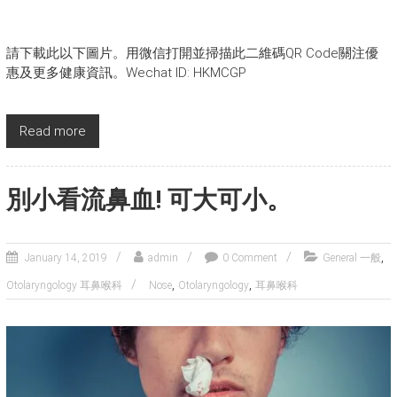
請下載此以下圖片。用微信打開並掃描此二維碼QR Code關注優
惠及更多健康資訊。Wechat ID: HKMCGP
Read more
別小看流鼻血! 可大可小。
,
January 14, 2019
admin
0 Comment
General 一般
,
,
Otolaryngology 耳鼻喉科
Nose
Otolaryngology
耳鼻喉科