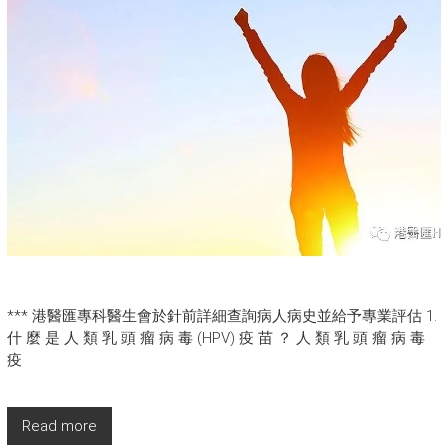
*** 港醫匯專科醫生會於針前詳細查詢病人病史並給予專業評估 1.
什 麼 是 人 類 乳 頭 瘤 病 毒 (HPV) 疫 苗 ？ 人 類 乳 頭 瘤 病 毒
疫
Read more