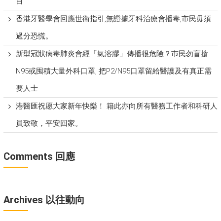
目
香港牙醫學會回應世衞指引,無證據牙科治療會播毒,市民毋須
過分恐慌。
新型冠狀病毒肺炎會經「氣溶膠」傳播很危險？巿民勿盲搶
N95或囤積大量外科口罩, 把P​2/N95口罩留給醫護及有真正需
要人士
港醫匯祝愿大家新年快樂！ 籍此亦向所有醫務工作者和科研人
員致敬，平安回家。
Comments 回應
Archives 以往動向