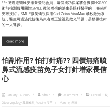
*** 透過港醫匯安排並登記會員，每個成功個案將會獲得HK$500
術前檢測費用回贈SMILE 微笑矯視的誕生是眼科醫學的一項嶄新
突破技術，SMILE微笑矯視採用Carl Zeiss VisuMax 飛秒激光系
統，醫生可透過此技術為患者矯正近視及散光問題，是矯視技術
的一大進步。
Read more
怕副作用? 怕打針痛?? 四價無痛噴
鼻式流感疫苗免子女打針增家長信
心
,
January 14, 2019
admin
0 Comment
General 一般
,
,
Otolaryngology 耳鼻喉科
Vaccine 疫苗
Vaccine
疫苗