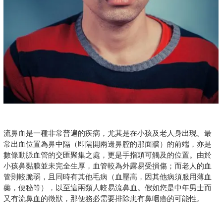
流鼻血是一種非常普遍的疾病，尤其是在小孩及老人身出現。最
常出血位置為鼻中隔（即隔開兩邊鼻腔的那面牆）的前端，亦是
數條動脈血管的交匯聚集之處，更是手指頭可觸及的位置。由於
小孩鼻黏膜並未完全生厚，血管較為外露易受損傷；而老人的血
管則較脆弱，且同時有其他毛病（血壓高，因其他病須服用薄血
藥，便秘等），以至這兩類人較易流鼻血。假如您是中年男士而
又有流鼻血的徵狀，那便務必需要排除患有鼻咽癌的可能性。