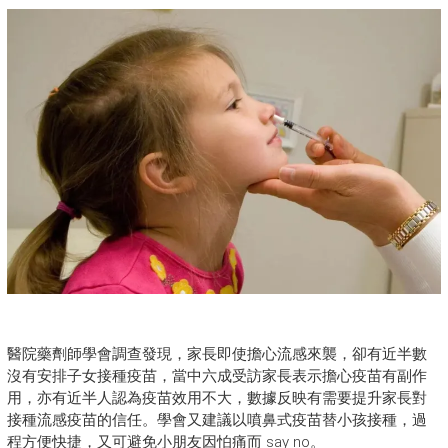
醫院藥劑師學會調查發現，家長即使擔心流感來襲，卻有近半數
沒有安排子女接種疫苗，當中六成受訪家長表示擔心疫苗有副作
用，亦有近半人認為疫苗效用不大，數據反映有需要提升家長對
接種流感疫苗的信任。學會又建議以噴鼻式疫苗替小孩接種，過
程方便快捷，又可避免小朋友因怕痛而 say no。