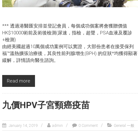
*** 透過港醫匯安排並登記會員，每個成功個案將會獲贈價值
HK$10000術前及術後檢測(尿速，指檢，超聲，PSA血液及覆診
+檢測)
由經美國超過10萬個成功案例可以實證，大部份患者在接受保列
福™溫熱擴張治療後，其良性前列腺增生(BPH) 的症狀*均獲得顯著
緩解，詳情請向醫生諮詢。
Read more
九價HPV子宮頸癌疫苗
January 14, 2019
admin
0 Comment
General 一般