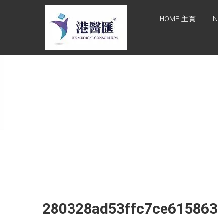
Skip
HONG KONG
to
HOME 主頁
N
content
MEDICAL
CONSORTIUM
LIMITED 港醫
匯
HEALTH CARE 醫健服務,
GENERAL PRACTICE 普通
科診斷, SPECIALIST
CONSULTATION 專科醫療
服務, FAMILY HEALTH
ADVISORY 家庭健康諮詢,
MEDICAL SPECIALISTS 專
業醫療團隊, Advisory
Support 健康顧問及支援團
隊, Doctors 醫生. 請致電
Tel: +852 52336642/ 電郵
280328ad53ffc7ce61586
至 Email:
enquiry@hkmcgroup.com