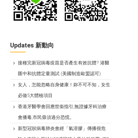
Updates 新動向
接種完新冠病毒疫苗是否產生有效抗體? 港醫
匯中和抗體定量測試 (美國制造歐盟認可)
女人，怎能忽略自身健康！妳不可不知，女生
必做5大體檢項目
香港牙醫學會回應世衞指引,無證據牙科治療
會播毒,市民毋須過分恐慌。
新型冠狀病毒肺炎會經「氣溶膠」傳播很危