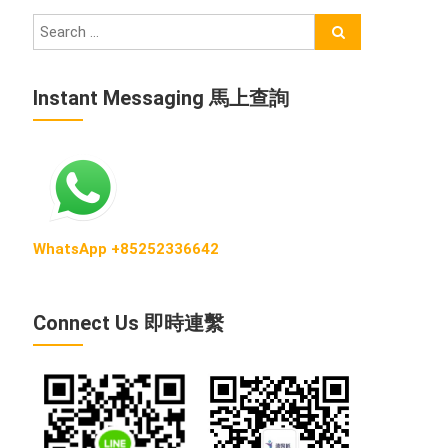
Instant Messaging 馬上查詢
WhatsApp +85252336642
Connect Us 即時連繫