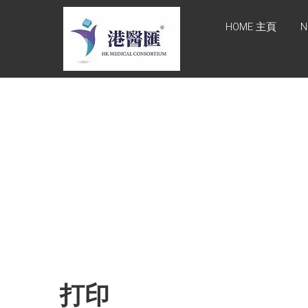
Skip
HONG KONG
to
HOME 主頁
N
content
MEDICAL
CONSORTIUM
LIMITED 港醫
匯
HEALTH CARE 醫健服務,
GENERAL PRACTICE 普通
科診斷, SPECIALIST
CONSULTATION 專科醫療
服務, FAMILY HEALTH
ADVISORY 家庭健康諮詢,
MEDICAL SPECIALISTS 專
業醫療團隊, Advisory
Support 健康顧問及支援團
隊, Doctors 醫生. 請致電
Tel: +852 52336642/ 電郵
打印
至 Email:
enquiry@hkmcgroup.com