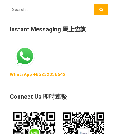
Instant Messaging 馬上查詢
WhatsApp +85252336642
Connect Us 即時連繫