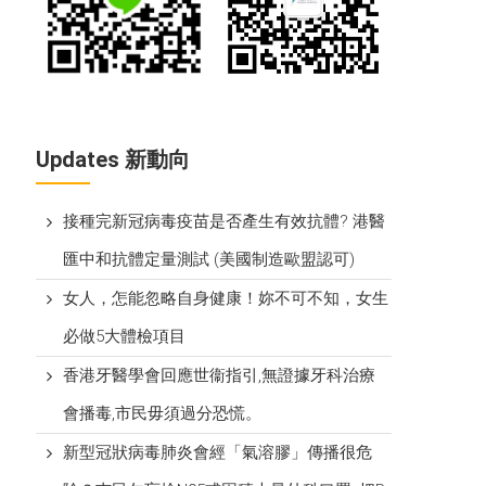
Updates 新動向
接種完新冠病毒疫苗是否產生有效抗體? 港醫
匯中和抗體定量測試 (美國制造歐盟認可)
女人，怎能忽略自身健康！妳不可不知，女生
必做5大體檢項目
香港牙醫學會回應世衞指引,無證據牙科治療
會播毒,市民毋須過分恐慌。
新型冠狀病毒肺炎會經「氣溶膠」傳播很危