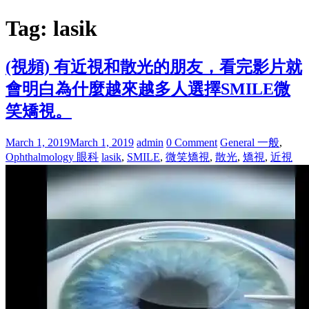
Tag: lasik
(視頻) 有近視和散光的朋友，看完影片就
會明白為什麼越來越多人選擇SMILE微
笑矯視。
March 1, 2019
March 1, 2019
admin
0 Comment
General 一般
,
Ophthalmology 眼科
lasik
,
SMILE
,
微笑矯視
,
散光
,
矯視
,
近視