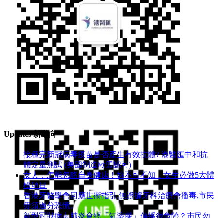
Wechat ID(公眾號): hkmcgp
Updates 新動向
接種完新冠病毒疫苗是否產生有效抗體? 港醫匯中和抗
體定量測試 (美國制造歐盟認可)
女人，怎能忽略自身健康！妳不可不知，女生必做5大體
檢項目
香港牙醫學會回應世衞指引,無證據牙科治療會播毒,市民
毋須過分恐慌。
新型冠狀病毒肺炎會經「氣溶膠」傳播很危險？巿民勿