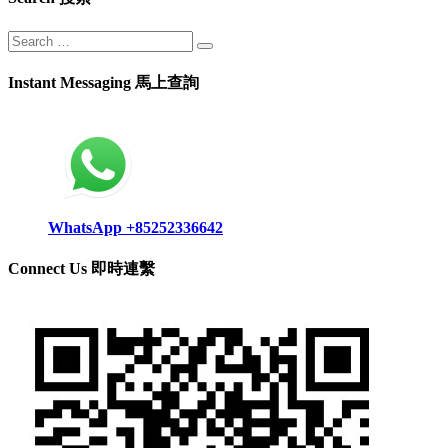
Instant Messaging 馬上查詢
WhatsApp +85252336642
Connect Us 即時連繫