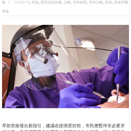
,
,
,
,
,
,
,
般
COVID-19
世衞
新型冠狀病毒
治療
牙科檢查
牙科治療
疫情
香港牙醫
學會
早前世衞發出新指引，建議在疫情受控前，市民應暫停非必要牙