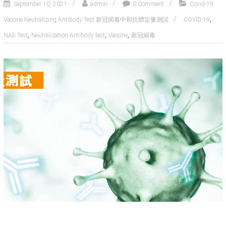
September 10, 2021
admin
0 Comment
Covid-19
,
Vaccine Neutralizing Antibody Test 新冠病毒中和抗體定量測試
COVID-19
,
,
,
NAb Test
Neutralization Antibody test
Vaccine
新冠病毒