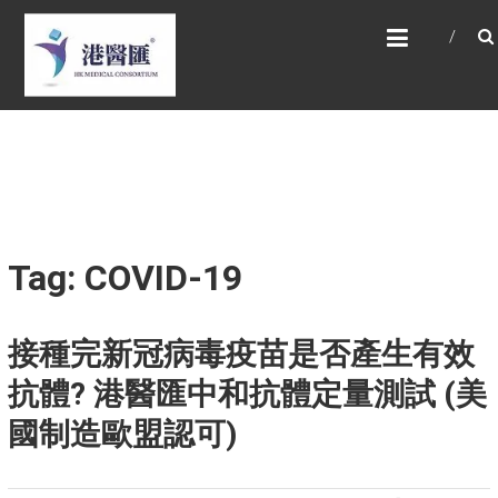
Skip
HONG KONG MEDICAL
to
CONSORTIUM LIMITED 港
content
醫匯
HEALTH CARE 醫健服務, GENERAL PRACTICE
普通科診斷, SPECIALIST CONSULTATION 專科
醫療服務, FAMILY HEALTH ADVISORY 家庭健康
諮詢, MEDICAL SPECIALISTS 專業醫療團隊,
Advisory Support 健康顧問及支援團隊,
Doctors 醫生. 請致電 Tel: +852 52336642/ 電
郵至 Email: enquiry@hkmcgroup.com
Tag: COVID-19
接種完新冠病毒疫苗是否產生有效
抗體? 港醫匯中和抗體定量測試 (美
國制造歐盟認可)