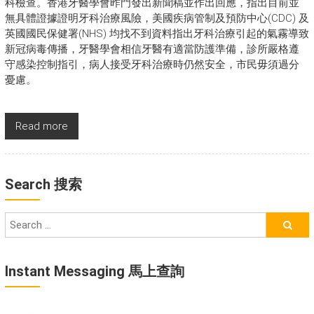
科檢查。香港牙醫學會昨門發出新聞稿並作出回應，指出目前並
無具體證據證明牙科治療風險，美國疾病管制及預防中心(CDC) 及
英國國民保健署(NHS) 均找不到資料指出牙科治療引起的氣霧導致
新冠病毒傳播，牙醫學會相信牙醫有適當防護準備，診所嚴格遵
守感染控制指引，病人接受牙科治療時仍然安全，市民毋須過分
憂慮。
Read more
Search 搜索
Instant Messaging 馬上查詢