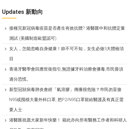
Updates 新動向
接種完新冠病毒疫苗是否產生有效抗體? 港醫匯中和抗體定量
測試 (美國制造歐盟認可)
女人，怎能忽略自身健康！妳不可不知，女生必做5大體檢項
目
香港牙醫學會回應世衞指引,無證據牙科治療會播毒,市民毋須
過分恐慌。
新型冠狀病毒肺炎會經「氣溶膠」傳播很危險？巿民勿盲搶
N95或囤積大量外科口罩, 把P​2/N95口罩留給醫護及有真正需
要人士
港醫匯祝愿大家新年快樂！ 籍此亦向所有醫務工作者和科研人