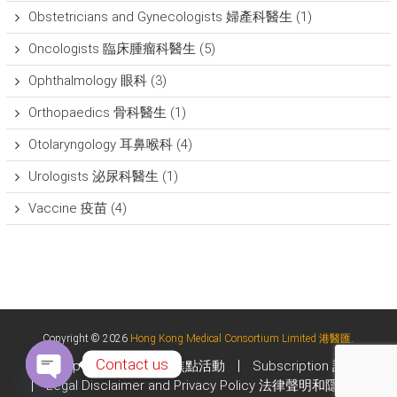
Obstetricians and Gynecologists 婦產科醫生
(1)
Oncologists 臨床腫瘤科醫生
(5)
Ophthalmology 眼科
(3)
Orthopaedics 骨科醫生
(1)
Otolaryngology 耳鼻喉科
(4)
Urologists 泌尿科醫生
(1)
Vaccine 疫苗
(4)
Copyright © 2026
Hong Kong Medical Consortium Limited 港醫匯
.
Contact us
Upcoming Events 焦點活動
Subscription 訂閱
Legal Disclaimer and Privacy Policy 法律聲明和隱私政策
O