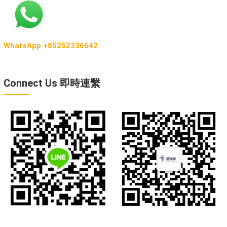
WhatsApp +85252336642
Connect Us 即時連繫