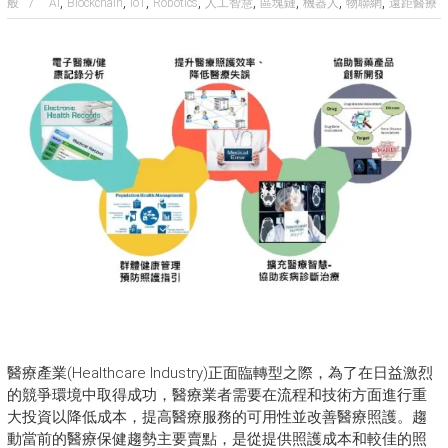
,
,
,
,
,
,
,
,
般
AI
Blockchain
IoT
Robotics
人工智慧
區塊鏈
機器人
物聯網
遠距醫療
醫療產業(Healthcare Industry)正面臨轉型之際，為了在日益激烈
的競爭環境中取得成功，醫療業者需要在流程和技術方面進行重
大投資以降低成本，提高醫療服務的可用性並改善醫療照護。趨
動當前的醫療保健趨勢主要賣點，是從提供照護成本和較佳的照