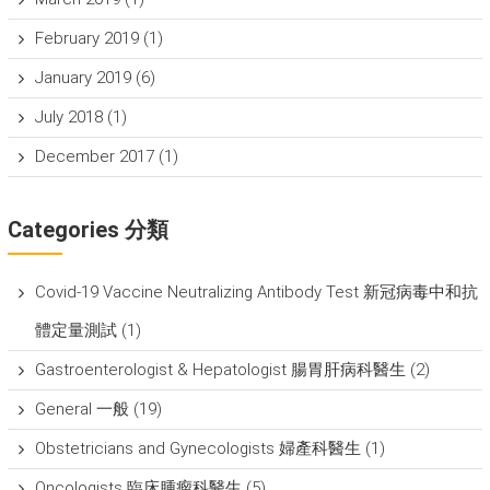
February 2019
(1)
January 2019
(6)
July 2018
(1)
December 2017
(1)
Categories 分類
Covid-19 Vaccine Neutralizing Antibody Test 新冠病毒中和抗
體定量測試
(1)
Gastroenterologist & Hepatologist 腸胃肝病科醫生
(2)
General 一般
(19)
Obstetricians and Gynecologists 婦產科醫生
(1)
Oncologists 臨床腫瘤科醫生
(5)