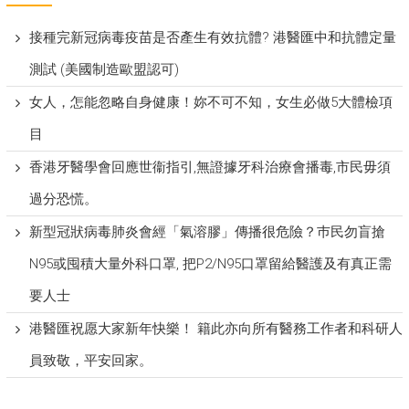
接種完新冠病毒疫苗是否產生有效抗體? 港醫匯中和抗體定量
測試 (美國制造歐盟認可)
女人，怎能忽略自身健康！妳不可不知，女生必做5大體檢項
目
香港牙醫學會回應世衞指引,無證據牙科治療會播毒,市民毋須
過分恐慌。
新型冠狀病毒肺炎會經「氣溶膠」傳播很危險？巿民勿盲搶
N95或囤積大量外科口罩, 把P​2/N95口罩留給醫護及有真正需
要人士
港醫匯祝愿大家新年快樂！ 籍此亦向所有醫務工作者和科研人
員致敬，平安回家。