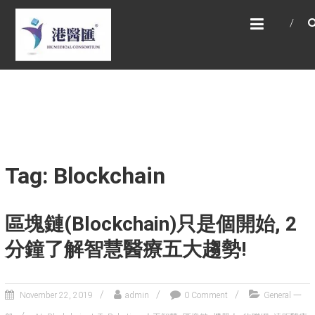
Skip
HONG KONG MEDICAL
to
CONSORTIUM LIMITED 港醫
content
匯
HEALTH CARE 醫健服務, GENERAL PRACTICE
普通科診斷, SPECIALIST CONSULTATION 專科
醫療服務, FAMILY HEALTH ADVISORY 家庭健康
諮詢, MEDICAL SPECIALISTS 專業醫療團隊,
Advisory Support 健康顧問及支援團隊, Doctors
醫生. 請致電 Tel: +852 52336642/ 電郵至 Email:
enquiry@hkmcgroup.com
Tag: Blockchain
區塊鏈(Blockchain)只是個開始, 2
分鐘了解智慧醫療五大趨勢!
November 22, 2019
admin
0 Comment
General 一