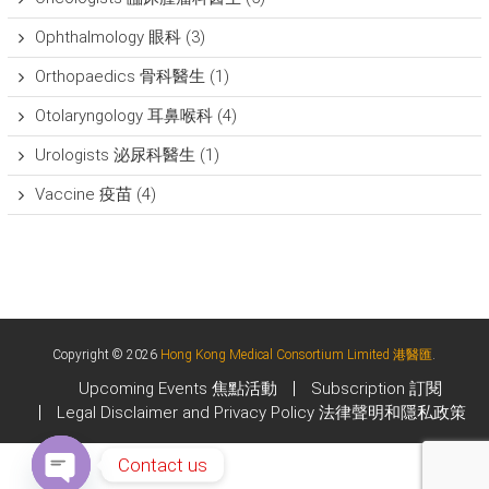
Ophthalmology 眼科
(3)
Orthopaedics 骨科醫生
(1)
Otolaryngology 耳鼻喉科
(4)
Urologists 泌尿科醫生
(1)
Vaccine 疫苗
(4)
Copyright © 2026
Hong Kong Medical Consortium Limited 港醫匯
.
Upcoming Events 焦點活動
Subscription 訂閱
Legal Disclaimer and Privacy Policy 法律聲明和隱私政策
Contact us