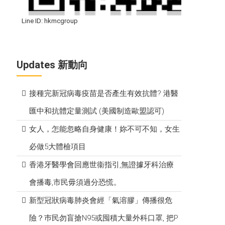
Line ID: hkmcgroup
W
Updates 新動向
接種完新冠病毒疫苗是否產生有效抗體? 港醫
匯中和抗體定量測試 (美國制造歐盟認可)
女人，怎能忽略自身健康！妳不可不知，女生
必做5大體檢項目
香港牙醫學會回應世衞指引,無證據牙科治療
會播毒,市民毋須過分恐慌。
新型冠狀病毒肺炎會經「氣溶膠」傳播很危
險？巿民勿盲搶N95或囤積大量外科口罩, 把P​