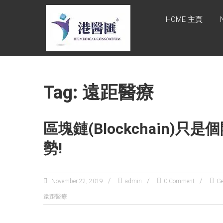
Skip
HONG KONG
to
HOME 主頁
content
MEDICAL
CONSORTIUM
LIMITED 港醫
匯
Tag: 遠距醫療
HEALTH CARE 醫健服務,
GENERAL PRACTICE 普通
科診斷, SPECIALIST
區塊鏈(Blockchain)
CONSULTATION 專科醫療
服務, FAMILY HEALTH
勢!
ADVISORY 家庭健康諮詢,
MEDICAL SPECIALISTS 專
業醫療團隊, Advisory
Support 健康顧問及支援團
November 22, 2019
admin
0 Comment
G
隊, Doctors 醫生. 請致電
遠距醫療
Tel: +852 52336642/ 電郵
至 Email:
enquiry@hkmcgroup.com