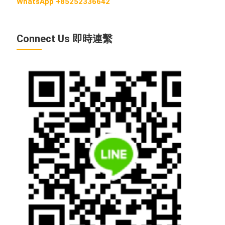
WhatsApp +85252336642
Connect Us 即時連繫