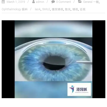
,
March 1, 2019
admin
0 Comment
General 一般
,
,
,
,
,
Ophthalmology 眼科
lasik
SMILE
微笑矯視
散光
矯視
近視