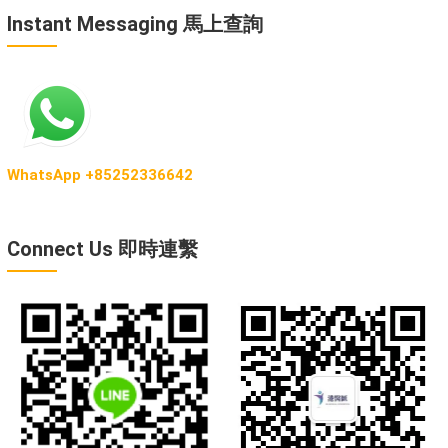
Instant Messaging 馬上查詢
WhatsApp +85252336642
Connect Us 即時連繫