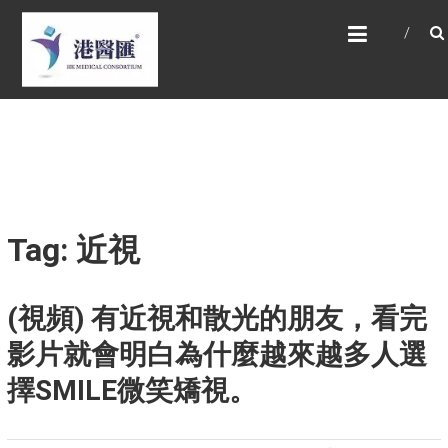
Skip
HONG KONG MEDICAL
to
CONSORTIUM LIMITED 港
content
醫匯
HEALTH CARE 醫健服務, GENERAL PRACTICE
普通科診斷, SPECIALIST CONSULTATION 專科
醫療服務, FAMILY HEALTH ADVISORY 家庭健康
諮詢, MEDICAL SPECIALISTS 專業醫療團隊,
Advisory Support 健康顧問及支援團隊,
Doctors 醫生. 請致電 Tel: +852 52336642/ 電
郵至 Email: enquiry@hkmcgroup.com
Tag: 近視
(視頻) 有近視和散光的朋友，看完
影片就會明白為什麼越來越多人選
擇SMILE微笑矯視。