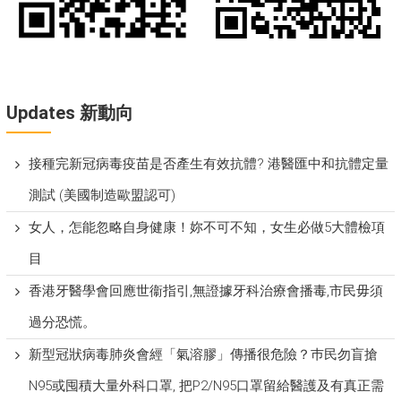
Updates 新動向
接種完新冠病毒疫苗是否產生有效抗體? 港醫匯中和抗體定量
測試 (美國制造歐盟認可)
女人，怎能忽略自身健康！妳不可不知，女生必做5大體檢項
目
香港牙醫學會回應世衞指引,無證據牙科治療會播毒,市民毋須
過分恐慌。
新型冠狀病毒肺炎會經「氣溶膠」傳播很危險？巿民勿盲搶
N95或囤積大量外科口罩, 把P​2/N95口罩留給醫護及有真正需