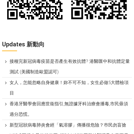
Updates 新動向
接種完新冠病毒疫苗是否產生有效抗體? 港醫匯中和抗體定量
測試 (美國制造歐盟認可)
女人，怎能忽略自身健康！妳不可不知，女生必做5大體檢項
目
香港牙醫學會回應世衞指引,無證據牙科治療會播毒,市民毋須
過分恐慌。
新型冠狀病毒肺炎會經「氣溶膠」傳播很危險？巿民勿盲搶