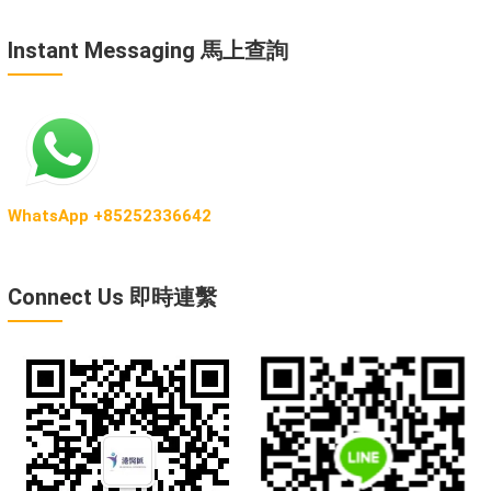
Instant Messaging 馬上查詢
WhatsApp +85252336642
Connect Us 即時連繫