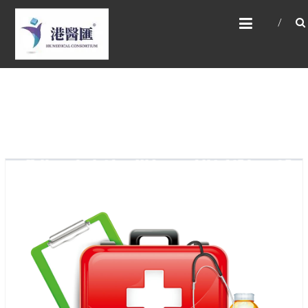
Skip
HONG KONG MEDICAL
to
CONSORTIUM LIMITED 港
content
醫匯
HEALTH CARE 醫健服務, GENERAL PRACTICE
普通科診斷, SPECIALIST CONSULTATION 專科
醫療服務, FAMILY HEALTH ADVISORY 家庭健康
諮詢, MEDICAL SPECIALISTS 專業醫療團隊,
Advisory Support 健康顧問及支援團隊,
Doctors 醫生. 請致電 Tel: +852 52336642/ 電
郵至 Email: enquiry@hkmcgroup.com