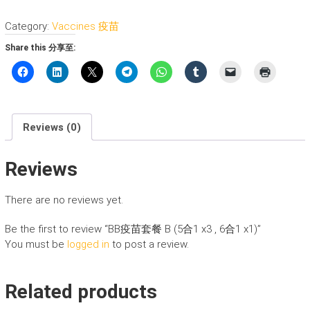
苗
Category:
Vaccines 疫苗
套
餐
Share this 分享至:
B
(5
合
1
x3
Reviews (0)
,
6
Reviews
合
1
x1)
There are no reviews yet.
quantity
Be the first to review “BB疫苗套餐 B (5合1 x3 , 6合1 x1)”
You must be
logged in
to post a review.
Related products