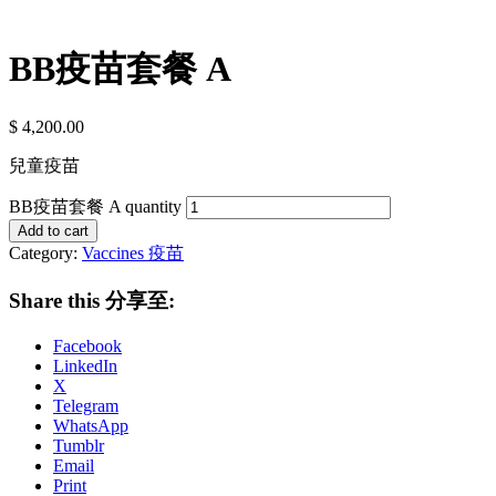
BB疫苗套餐 A
$
4,200.00
兒童疫苗
BB疫苗套餐 A quantity
Add to cart
Category:
Vaccines 疫苗
Share this 分享至:
Facebook
LinkedIn
X
Telegram
WhatsApp
Tumblr
Email
Print