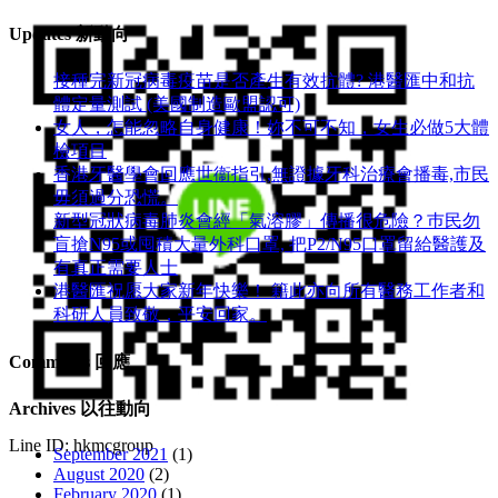
Wechat ID(公眾號): hkmcgp
Updates 新動向
接種完新冠病毒疫苗是否產生有效抗體? 港醫匯中和抗
體定量測試 (美國制造歐盟認可)
女人，怎能忽略自身健康！妳不可不知，女生必做5大體
檢項目
香港牙醫學會回應世衞指引,無證據牙科治療會播毒,市民
毋須過分恐慌。
新型冠狀病毒肺炎會經「氣溶膠」傳播很危險？巿民勿
盲搶N95或囤積大量外科口罩, 把P​2/N95口罩留給醫護及
有真正需要人士
港醫匯祝愿大家新年快樂！ 籍此亦向所有醫務工作者和
科研人員致敬，平安回家。
Comments 回應
Archives 以往動向
Line ID: hkmcgroup
September 2021
(1)
August 2020
(2)
February 2020
(1)