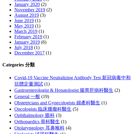
January 2020
(2)
November 2019
(2)
August 2019
(3)
June 2019
(1)
May 2019
(1)
March 2019
(1)
February 2019
(1)
January 2019
(6)
July 2018
(1)
December 2017
(1)
Categories 分類
Covid-19 Vaccine Neutralizing Antibody Test 新冠病毒中和
抗體定量測試
(1)
Gastroenterologist & Hepatologist 腸胃肝病科醫生
(2)
General 一般
(19)
Obstetricians and Gynecologists 婦產科醫生
(1)
Oncologists 臨床腫瘤科醫生
(5)
Ophthalmology 眼科
(3)
Orthopaedics 骨科醫生
(1)
Otolaryngology 耳鼻喉科
(4)