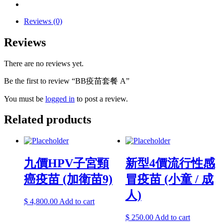
Reviews (0)
Reviews
There are no reviews yet.
Be the first to review “BB疫苗套餐 A”
You must be
logged in
to post a review.
Related products
九價HPV子宮頸
新型4價流行性感
癌疫苗 (加衛苗9)
冒疫苗 (小童 / 成
人)
$
4,800.00
Add to cart
$
250.00
Add to cart