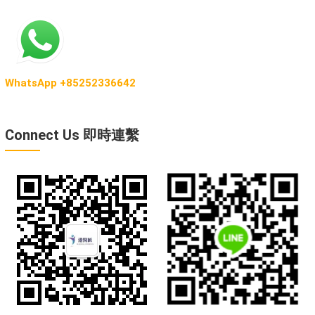
WhatsApp +85252336642
Connect Us 即時連繫