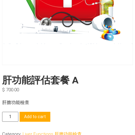
肝功能評估套餐 A
$
700.00
肝膽功能檢查
肝
Add to cart
功
能
Category:
Liver Functions 肝膽功能檢查
評