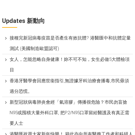
Updates 新動向
接種完新冠病毒疫苗是否產生有效抗體? 港醫匯中和抗體定量
測試 (美國制造歐盟認可)
女人，怎能忽略自身健康！妳不可不知，女生必做5大體檢項
目
香港牙醫學會回應世衞指引,無證據牙科治療會播毒,市民毋須
過分恐慌。
新型冠狀病毒肺炎會經「氣溶膠」傳播很危險？巿民勿盲搶
N95或囤積大量外科口罩, 把P​2/N95口罩留給醫護及有真正需
要人士
港醫匯祝愿大家新年快樂！ 籍此亦向所有醫務工作者和科研人