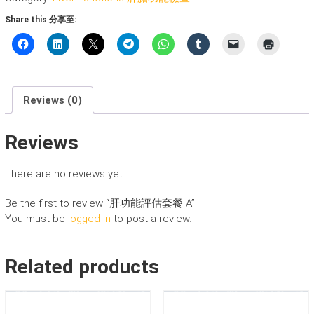
估
Share this 分享至:
套
餐
A
quantity
Reviews (0)
Reviews
There are no reviews yet.
Be the first to review “肝功能評估套餐 A”
You must be
logged in
to post a review.
Related products