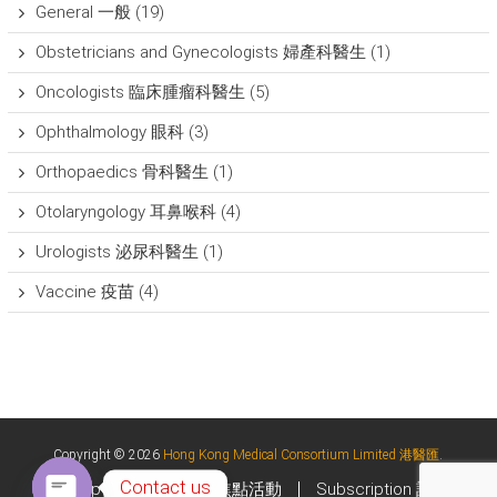
General 一般
(19)
Obstetricians and Gynecologists 婦產科醫生
(1)
Oncologists 臨床腫瘤科醫生
(5)
Ophthalmology 眼科
(3)
Orthopaedics 骨科醫生
(1)
Otolaryngology 耳鼻喉科
(4)
Urologists 泌尿科醫生
(1)
Vaccine 疫苗
(4)
Copyright © 2026
Hong Kong Medical Consortium Limited 港醫匯
.
Contact us
Upcoming Events 焦點活動
Subscription 訂閱