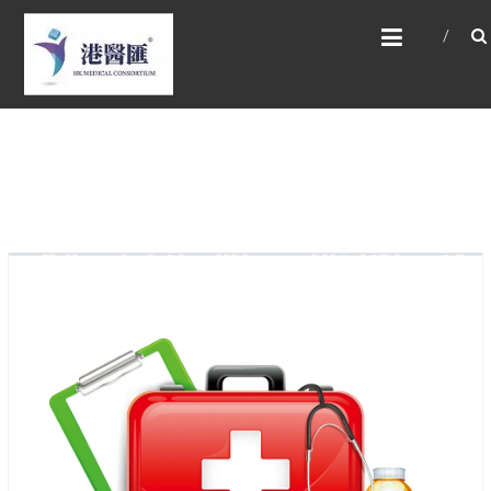
Skip
HONG KONG MEDICAL
to
CONSORTIUM LIMITED 港
content
醫匯
HEALTH CARE 醫健服務, GENERAL PRACTICE
普通科診斷, SPECIALIST CONSULTATION 專科
醫療服務, FAMILY HEALTH ADVISORY 家庭健康
諮詢, MEDICAL SPECIALISTS 專業醫療團隊,
Advisory Support 健康顧問及支援團隊,
Doctors 醫生. 請致電 Tel: +852 52336642/ 電
郵至 Email: enquiry@hkmcgroup.com