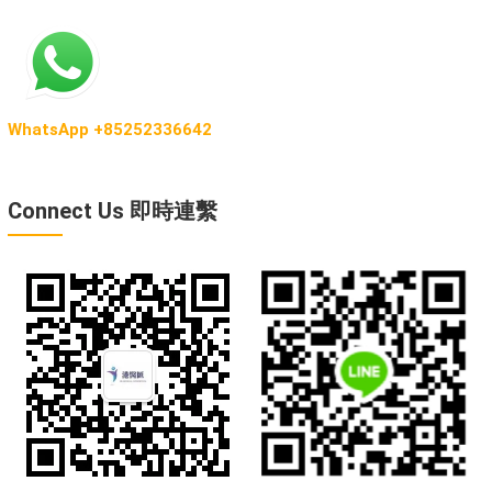
WhatsApp +85252336642
Connect Us 即時連繫