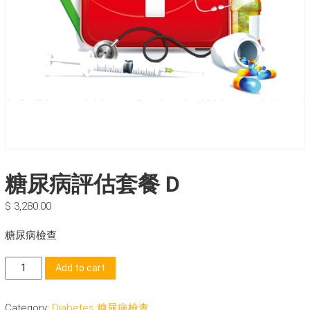
糖尿病評估套餐 D
$
3,280.00
糖尿病檢查
糖
Add to cart
尿
病
Category:
Diabetes 糖尿病檢查
評