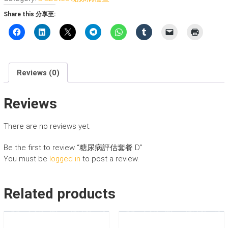
估
Share this 分享至:
套
餐
D
quantity
Reviews (0)
Reviews
There are no reviews yet.
Be the first to review “糖尿病評估套餐 D”
You must be
logged in
to post a review.
Related products