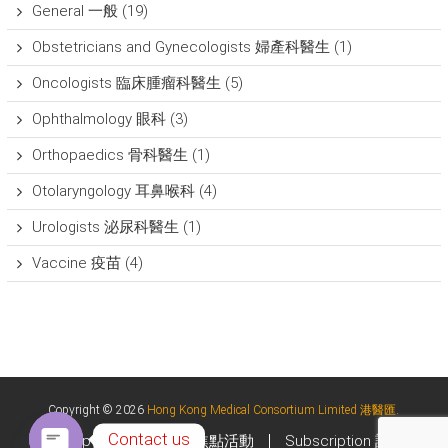
General 一般
(19)
Obstetricians and Gynecologists 婦產科醫生
(1)
Oncologists 臨床腫瘤科醫生
(5)
Ophthalmology 眼科
(3)
Orthopaedics 骨科醫生
(1)
Otolaryngology 耳鼻喉科
(4)
Urologists 泌尿科醫生
(1)
Vaccine 疫苗
(4)
Copyright © 2026
Hong Kong Medical Consortium Limited 港醫匯
.
Contact us
Upcoming Events 焦點活動
Subscription 訂閱