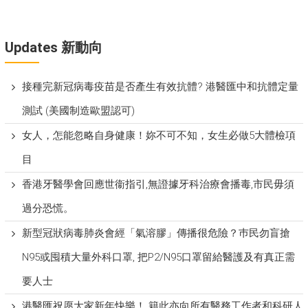
Updates 新動向
接種完新冠病毒疫苗是否產生有效抗體? 港醫匯中和抗體定量
測試 (美國制造歐盟認可)
女人，怎能忽略自身健康！妳不可不知，女生必做5大體檢項
目
香港牙醫學會回應世衞指引,無證據牙科治療會播毒,市民毋須
過分恐慌。
新型冠狀病毒肺炎會經「氣溶膠」傳播很危險？巿民勿盲搶
N95或囤積大量外科口罩, 把P​2/N95口罩留給醫護及有真正需
要人士
港醫匯祝愿大家新年快樂！ 籍此亦向所有醫務工作者和科研人