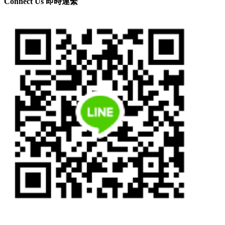
Connect Us 即時連繫
Line ID: hkmcgroup