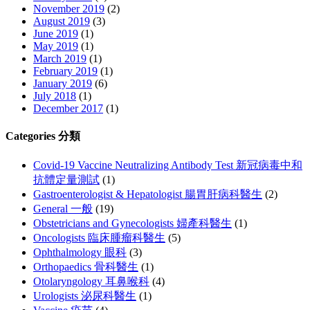
November 2019
(2)
August 2019
(3)
June 2019
(1)
May 2019
(1)
March 2019
(1)
February 2019
(1)
January 2019
(6)
July 2018
(1)
December 2017
(1)
Categories 分類
Covid-19 Vaccine Neutralizing Antibody Test 新冠病毒中和
抗體定量測試
(1)
Gastroenterologist & Hepatologist 腸胃肝病科醫生
(2)
General 一般
(19)
Obstetricians and Gynecologists 婦產科醫生
(1)
Oncologists 臨床腫瘤科醫生
(5)
Ophthalmology 眼科
(3)
Orthopaedics 骨科醫生
(1)
Otolaryngology 耳鼻喉科
(4)
Urologists 泌尿科醫生
(1)