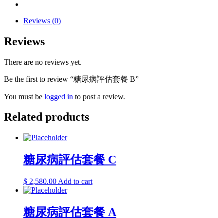
Reviews (0)
Reviews
There are no reviews yet.
Be the first to review “糖尿病評估套餐 B”
You must be
logged in
to post a review.
Related products
糖尿病評估套餐 C
$
2,580.00
Add to cart
糖尿病評估套餐 A