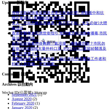
Updates 新動向
接種完新冠病毒疫苗是否產生有效抗體? 港醫匯中和抗
體定量測試 (美國制造歐盟認可)
女人，怎能忽略自身健康！妳不可不知，女生必做5大體
檢項目
香港牙醫學會回應世衞指引,無證據牙科治療會播毒,市民
毋須過分恐慌。
新型冠狀病毒肺炎會經「氣溶膠」傳播很危險？巿民勿
盲搶N95或囤積大量外科口罩, 把P​2/N95口罩留給醫護及
有真正需要人士
港醫匯祝愿大家新年快樂！ 籍此亦向所有醫務工作者和
科研人員致敬，平安回家。
Comments 回應
Archives 以往動向
Wechat ID(公眾號): hkmcgp
September 2021
(1)
August 2020
(2)
February 2020
(1)
January 2020
(2)