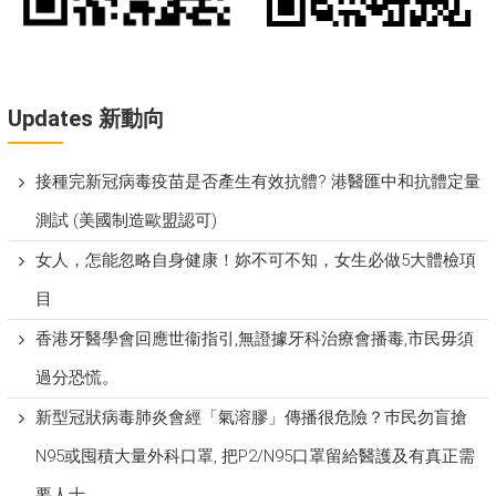
Updates 新動向
接種完新冠病毒疫苗是否產生有效抗體? 港醫匯中和抗體定量
測試 (美國制造歐盟認可)
女人，怎能忽略自身健康！妳不可不知，女生必做5大體檢項
目
香港牙醫學會回應世衞指引,無證據牙科治療會播毒,市民毋須
過分恐慌。
新型冠狀病毒肺炎會經「氣溶膠」傳播很危險？巿民勿盲搶
N95或囤積大量外科口罩, 把P​2/N95口罩留給醫護及有真正需
要人士