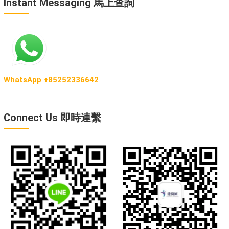
Instant Messaging 馬上查詢
WhatsApp +85252336642
Connect Us 即時連繫