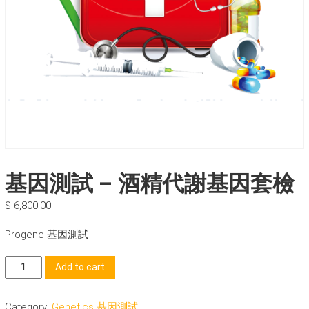
基因測試 – 酒精代謝基因套檢
$
6,800.00
Progene 基因測試
基
Add to cart
因
測
Category:
Genetics 基因測試
試