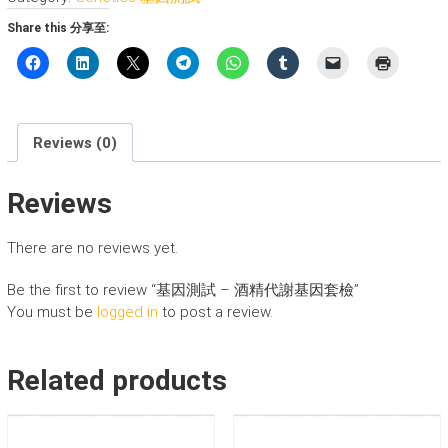
-
Share this 分享至:
酒
精
代
謝
基
Reviews (0)
因
套
Reviews
檢
quantity
There are no reviews yet.
Be the first to review “基因測試 – 酒精代謝基因套檢”
You must be
logged in
to post a review.
Related products