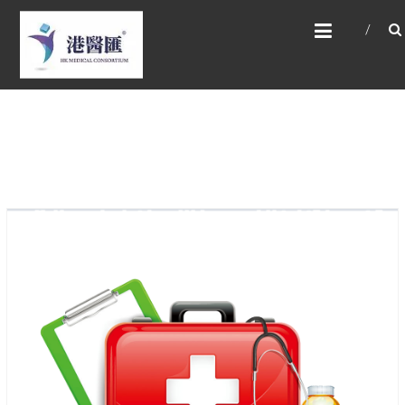
Skip
HONG KONG MEDICAL
to
CONSORTIUM LIMITED 港
content
醫匯
HEALTH CARE 醫健服務, GENERAL PRACTICE
普通科診斷, SPECIALIST CONSULTATION 專科
醫療服務, FAMILY HEALTH ADVISORY 家庭健康
諮詢, MEDICAL SPECIALISTS 專業醫療團隊,
Advisory Support 健康顧問及支援團隊,
Doctors 醫生. 請致電 Tel: +852 52336642/ 電
郵至 Email: enquiry@hkmcgroup.com