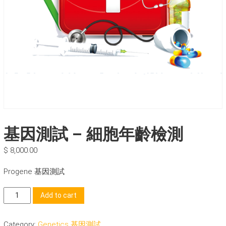
基因測試 – 細胞年齡檢測
$
8,000.00
Progene 基因測試
基
Add to cart
因
測
Category:
Genetics 基因測試
試