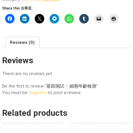
-
Share this 分享至:
細
胞
年
齡
檢
Reviews (0)
測
quantity
Reviews
There are no reviews yet.
Be the first to review “基因測試 – 細胞年齡檢測”
You must be
logged in
to post a review.
Related products