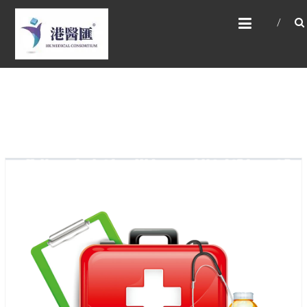
Skip
HONG KONG MEDICAL
to
CONSORTIUM LIMITED 港
content
醫匯
HEALTH CARE 醫健服務, GENERAL PRACTICE
普通科診斷, SPECIALIST CONSULTATION 專科
醫療服務, FAMILY HEALTH ADVISORY 家庭健康
諮詢, MEDICAL SPECIALISTS 專業醫療團隊,
Advisory Support 健康顧問及支援團隊,
Doctors 醫生. 請致電 Tel: +852 52336642/ 電
郵至 Email: enquiry@hkmcgroup.com