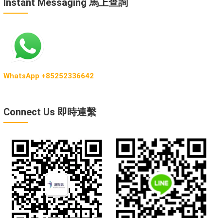
Instant Messaging 馬上查詢
WhatsApp +85252336642
Connect Us 即時連繫