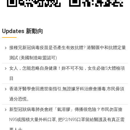
Updates 新動向
接種完新冠病毒疫苗是否產生有效抗體? 港醫匯中和抗體定量
測試 (美國制造歐盟認可)
女人，怎能忽略自身健康！妳不可不知，女生必做5大體檢項
目
香港牙醫學會回應世衞指引,無證據牙科治療會播毒,市民毋須
過分恐慌。
新型冠狀病毒肺炎會經「氣溶膠」傳播很危險？巿民勿盲搶
N95或囤積大量外科口罩, 把P​2/N95口罩留給醫護及有真正需
要人士