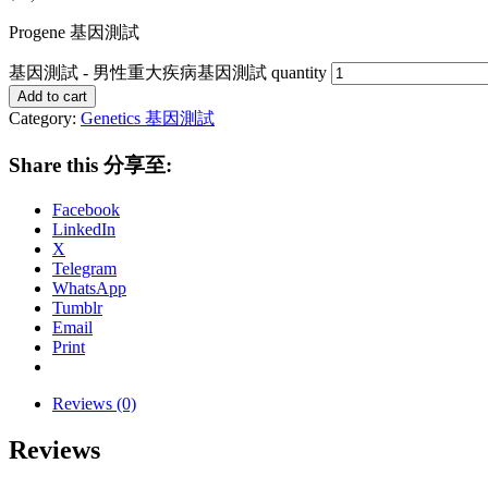
Progene 基因測試
基因測試 - 男性重大疾病基因測試 quantity
Add to cart
Category:
Genetics 基因測試
Share this 分享至:
Facebook
LinkedIn
X
Telegram
WhatsApp
Tumblr
Email
Print
Reviews (0)
Reviews