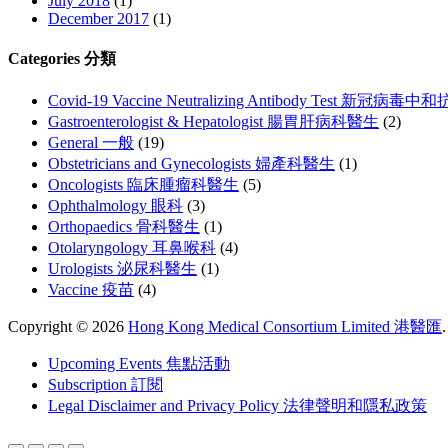
July 2018
(1)
December 2017
(1)
Categories 分類
Covid-19 Vaccine Neutralizing Antibody Test 新冠
Gastroenterologist & Hepatologist 腸胃肝病科醫生
(2)
General 一般
(19)
Obstetricians and Gynecologists 婦產科醫生
(1)
Oncologists 臨床腫瘤科醫生
(5)
Ophthalmology 眼科
(3)
Orthopaedics 骨科醫生
(1)
Otolaryngology 耳鼻喉科
(4)
Urologists 泌尿科醫生
(1)
Vaccine 疫苗
(4)
Copyright © 2026
Hong Kong Medical Consortium Limited 港醫匯
.
Upcoming Events 焦點活動
Subscription 訂閱
Legal Disclaimer and Privacy Policy 法律聲明和隱私政策