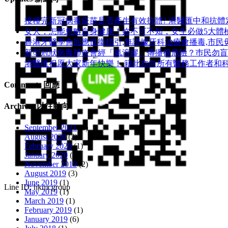
接種完新冠病毒疫苗是否產生有效抗體? 港醫匯中和抗體定
女人，怎能忽略自身健康！妳不可不知，女生必做5大體
香港牙醫學會回應世衞指引,無證據牙科治療會播毒,市民
新型冠狀病毒肺炎會經「氣溶膠」傳播很危險？巿民勿盲搶N9
港醫匯祝愿大家新年快樂！ 籍此亦向所有醫務工作者和
Comments 回應
Archives 以往動向
September 2021
(1)
August 2020
(2)
February 2020
(1)
January 2020
(2)
November 2019
(2)
August 2019
(3)
June 2019
(1)
Line ID: hkmcgroup
May 2019
(1)
March 2019
(1)
February 2019
(1)
January 2019
(6)