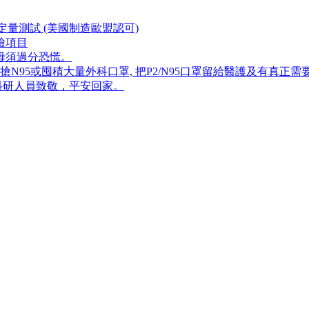
量測試 (美國制造歐盟認可)
檢項目
毋須過分恐慌。
5或囤積大量外科口罩, 把P​2/N95口罩留給醫護及有真正需
科研人員致敬，平安回家。