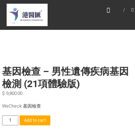
Skip
HONG KONG MEDICAL
to
CONSORTIUM LIMITED 港
content
醫匯
HEALTH CARE 醫健服務, GENERAL PRACTICE
普通科診斷, SPECIALIST CONSULTATION 專科
醫療服務, FAMILY HEALTH ADVISORY 家庭健康
諮詢, MEDICAL SPECIALISTS 專業醫療團隊,
Advisory Support 健康顧問及支援團隊,
Doctors 醫生. 請致電 Tel: +852 52336642/ 電
郵至 Email: enquiry@hkmcgroup.com
基因檢查 – 男性遺傳疾病基因
檢測 (21項體驗版)
$
9,800.00
WeCheck 基因檢查
基
Add to cart
因
檢