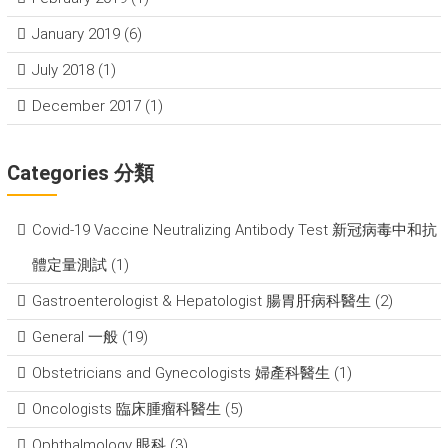
January 2019
(6)
July 2018
(1)
December 2017
(1)
Categories 分類
Covid-19 Vaccine Neutralizing Antibody Test 新冠病毒中和抗
體定量測試
(1)
Gastroenterologist & Hepatologist 腸胃肝病科醫生
(2)
General 一般
(19)
Obstetricians and Gynecologists 婦產科醫生
(1)
Oncologists 臨床腫瘤科醫生
(5)
Ophthalmology 眼科
(3)