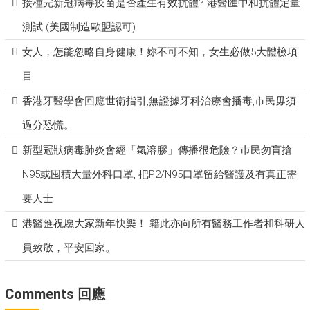
接種完新冠病毒疫苗是否產生有效抗體? 港醫匯中和抗體定量
測試 (美國制造歐盟認可)
女人，怎能忽略自身健康！妳不可不知，女生必做5大體檢項
目
香港牙醫學會回應世衞指引,無證據牙科治療會播毒,市民毋須
過分恐慌。
新型冠狀病毒肺炎會經「氣溶膠」傳播很危險？巿民勿盲搶
N95或囤積大量外科口罩, 把P​2/N95口罩留給醫護及有真正需
要人士
港醫匯祝愿大家新年快樂！ 籍此亦向所有醫務工作者和科研人
員致敬，平安回家。
Comments 回應