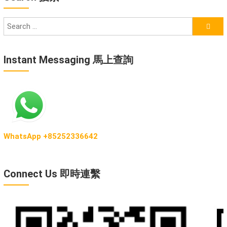
Instant Messaging 馬上查詢
WhatsApp +85252336642
Connect Us 即時連繫