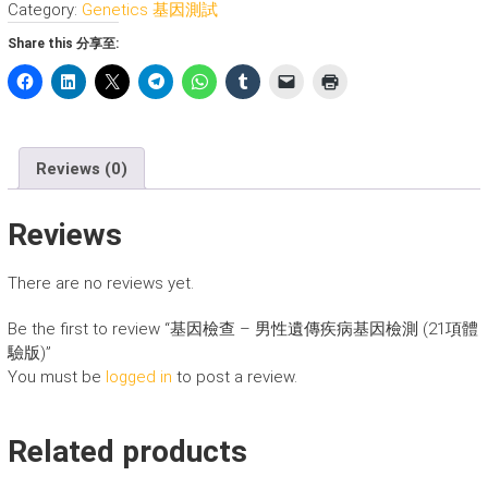
Category:
Genetics 基因測試
查
-
Share this 分享至:
男
性
遺
傳
疾
Reviews (0)
病
基
Reviews
因
檢
測
There are no reviews yet.
(21
項
Be the first to review “基因檢查 – 男性遺傳疾病基因檢測 (21項體
體
驗版)”
驗
You must be
logged in
to post a review.
版)
quantity
Related products