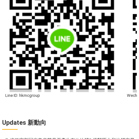
Line ID: hkmcgroup
Wecha
Updates 新動向