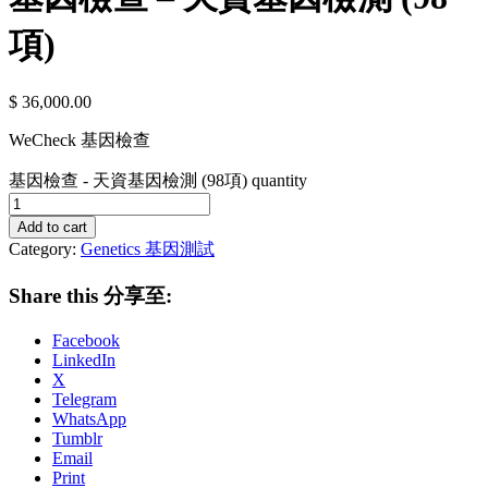
項)
$
36,000.00
WeCheck 基因檢查
基因檢查 - 天資基因檢測 (98項) quantity
Add to cart
Category:
Genetics 基因測試
Share this 分享至:
Facebook
LinkedIn
X
Telegram
WhatsApp
Tumblr
Email
Print