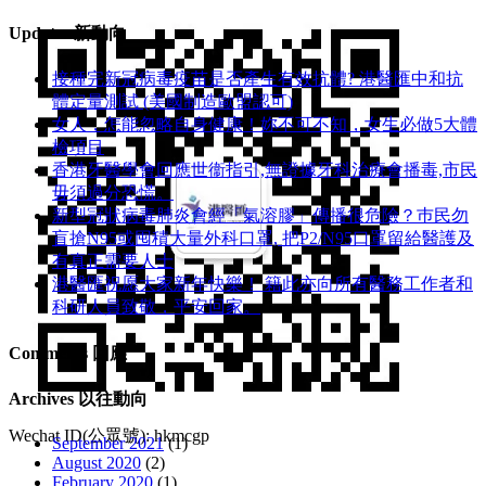
Line ID: hkmcgroup
Updates 新動向
接種完新冠病毒疫苗是否產生有效抗體? 港醫匯中和抗
體定量測試 (美國制造歐盟認可)
女人，怎能忽略自身健康！妳不可不知，女生必做5大體
檢項目
香港牙醫學會回應世衞指引,無證據牙科治療會播毒,市民
毋須過分恐慌。
新型冠狀病毒肺炎會經「氣溶膠」傳播很危險？巿民勿
盲搶N95或囤積大量外科口罩, 把P​2/N95口罩留給醫護及
有真正需要人士
港醫匯祝愿大家新年快樂！ 籍此亦向所有醫務工作者和
科研人員致敬，平安回家。
Comments 回應
Archives 以往動向
Wechat ID(公眾號): hkmcgp
September 2021
(1)
August 2020
(2)
February 2020
(1)