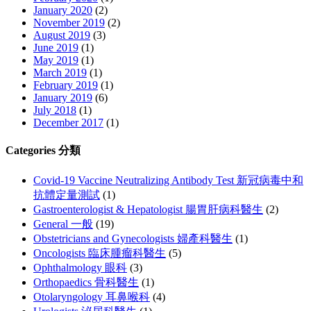
January 2020
(2)
November 2019
(2)
August 2019
(3)
June 2019
(1)
May 2019
(1)
March 2019
(1)
February 2019
(1)
January 2019
(6)
July 2018
(1)
December 2017
(1)
Categories 分類
Covid-19 Vaccine Neutralizing Antibody Test 新冠病毒中和
抗體定量測試
(1)
Gastroenterologist & Hepatologist 腸胃肝病科醫生
(2)
General 一般
(19)
Obstetricians and Gynecologists 婦產科醫生
(1)
Oncologists 臨床腫瘤科醫生
(5)
Ophthalmology 眼科
(3)
Orthopaedics 骨科醫生
(1)
Otolaryngology 耳鼻喉科
(4)