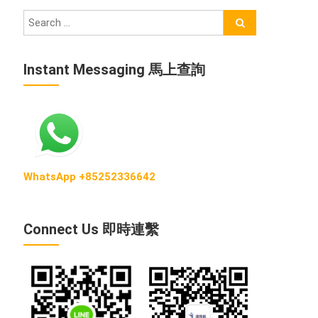
Instant Messaging 馬上查詢
WhatsApp +85252336642
Connect Us 即時連繫