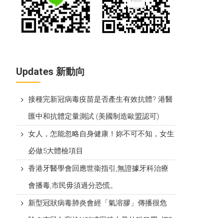
Updates 新動向
接種完新冠病毒疫苗是否產生有效抗體? 港醫
匯中和抗體定量測試 (美國制造歐盟認可)
女人，怎能忽略自身健康！妳不可不知，女生
必做5大體檢項目
香港牙醫學會回應世衞指引,無證據牙科治療
會播毒,市民毋須過分恐慌。
新型冠狀病毒肺炎會經「氣溶膠」傳播很危