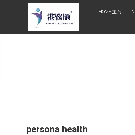
Skip
HONG KONG
to
HOME 主頁
N
content
MEDICAL
CONSORTIUM
LIMITED 港醫
匯
HEALTH CARE 醫健服務,
GENERAL PRACTICE 普通
科診斷, SPECIALIST
CONSULTATION 專科醫療
服務, FAMILY HEALTH
ADVISORY 家庭健康諮詢,
MEDICAL SPECIALISTS 專
業醫療團隊, Advisory
Support 健康顧問及支援團
隊, Doctors 醫生. 請致電
Tel: +852 52336642/ 電郵
persona health
至 Email:
enquiry@hkmcgroup.com