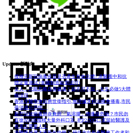
Line ID: hkmcgroup
Updates 新動向
接種完新冠病毒疫苗是否產生有效抗體? 港醫匯中和抗
體定量測試 (美國制造歐盟認可)
女人，怎能忽略自身健康！妳不可不知，女生必做5大體
檢項目
香港牙醫學會回應世衞指引,無證據牙科治療會播毒,市民
毋須過分恐慌。
新型冠狀病毒肺炎會經「氣溶膠」傳播很危險？巿民勿
盲搶N95或囤積大量外科口罩, 把P​2/N95口罩留給醫護及
有真正需要人士
港醫匯祝愿大家新年快樂！ 籍此亦向所有醫務工作者和