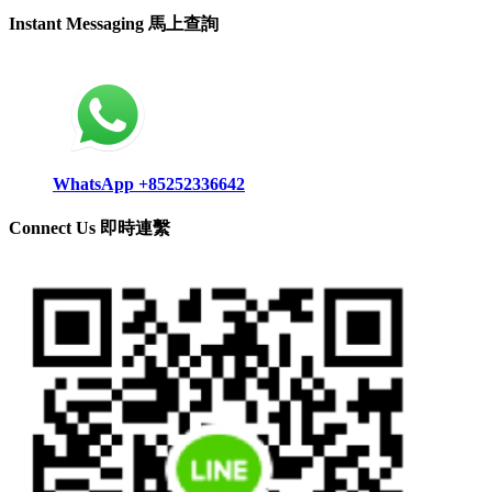
Instant Messaging 馬上查詢
WhatsApp +85252336642
Connect Us 即時連繫