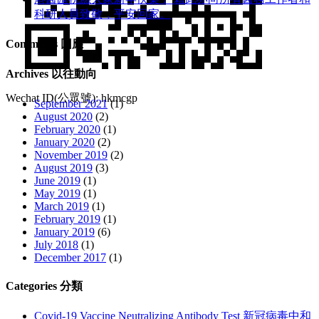
科研人員致敬，平安回家。
Comments 回應
Archives 以往動向
Wechat ID(公眾號): hkmcgp
September 2021
(1)
August 2020
(2)
February 2020
(1)
January 2020
(2)
November 2019
(2)
August 2019
(3)
June 2019
(1)
May 2019
(1)
March 2019
(1)
February 2019
(1)
January 2019
(6)
July 2018
(1)
December 2017
(1)
Categories 分類
Covid-19 Vaccine Neutralizing Antibody Test 新冠病毒中和