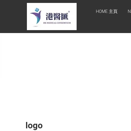
Skip
HONG KONG
to
HOME 主頁
N
content
MEDICAL
CONSORTIUM
LIMITED 港醫
匯
HEALTH CARE 醫健服務,
GENERAL PRACTICE 普通
科診斷, SPECIALIST
CONSULTATION 專科醫療
服務, FAMILY HEALTH
ADVISORY 家庭健康諮詢,
MEDICAL SPECIALISTS 專
業醫療團隊, Advisory
Support 健康顧問及支援團
隊, Doctors 醫生. 請致電
Tel: +852 52336642/ 電郵
logo
至 Email:
enquiry@hkmcgroup.com