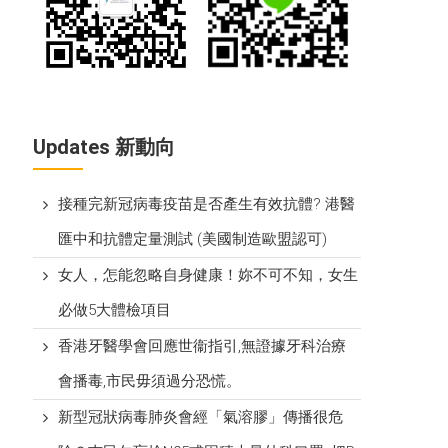
Updates 新動向
接種完新冠病毒疫苗是否產生有效抗體? 港醫
匯中和抗體定量測試 (美國制造歐盟認可)
女人，怎能忽略自身健康！妳不可不知，女生
必做5大體檢項目
香港牙醫學會回應世衞指引,無證據牙科治療
會播毒,市民毋須過分恐慌。
新型冠狀病毒肺炎會經「氣溶膠」傳播很危