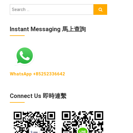
Instant Messaging 馬上查詢
WhatsApp +85252336642
Connect Us 即時連繫