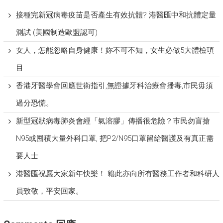
接種完新冠病毒疫苗是否產生有效抗體? 港醫匯中和抗體定量
測試 (美國制造歐盟認可)
女人，怎能忽略自身健康！妳不可不知，女生必做5大體檢項
目
香港牙醫學會回應世衞指引,無證據牙科治療會播毒,市民毋須
過分恐慌。
新型冠狀病毒肺炎會經「氣溶膠」傳播很危險？巿民勿盲搶
N95或囤積大量外科口罩, 把P​2/N95口罩留給醫護及有真正需
要人士
港醫匯祝愿大家新年快樂！ 籍此亦向所有醫務工作者和科研人
員致敬，平安回家。