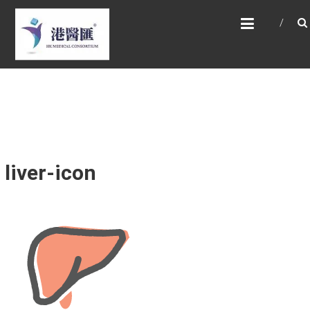
Skip
HONG KONG MEDICAL
to
CONSORTIUM LIMITED 港
content
醫匯
HEALTH CARE 醫健服務, GENERAL PRACTICE
普通科診斷, SPECIALIST CONSULTATION 專科
醫療服務, FAMILY HEALTH ADVISORY 家庭健康
諮詢, MEDICAL SPECIALISTS 專業醫療團隊,
Advisory Support 健康顧問及支援團隊,
Doctors 醫生. 請致電 Tel: +852 52336642/ 電
郵至 Email: enquiry@hkmcgroup.com
liver-icon