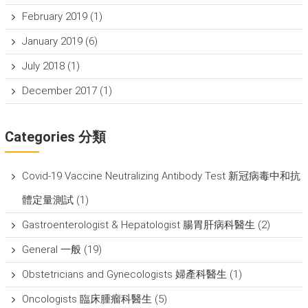
February 2019
(1)
January 2019
(6)
July 2018
(1)
December 2017
(1)
Categories 分類
Covid-19 Vaccine Neutralizing Antibody Test 新冠病毒中和抗
體定量測試
(1)
Gastroenterologist & Hepatologist 腸胃肝病科醫生
(2)
General 一般
(19)
Obstetricians and Gynecologists 婦產科醫生
(1)
Oncologists 臨床腫瘤科醫生
(5)