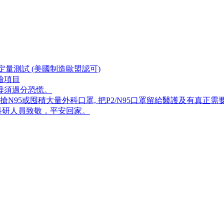
量測試 (美國制造歐盟認可)
檢項目
毋須過分恐慌。
5或囤積大量外科口罩, 把P​2/N95口罩留給醫護及有真正需
科研人員致敬，平安回家。