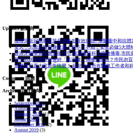
Wechat ID(公眾號): hkmcgp
Updates 新動向
接種完新冠病毒疫苗是否產生有效抗體? 港醫匯中和抗體定
女人，怎能忽略自身健康！妳不可不知，女生必做5大體
香港牙醫學會回應世衞指引,無證據牙科治療會播毒,市民
新型冠狀病毒肺炎會經「氣溶膠」傳播很危險？巿民勿盲搶N9
港醫匯祝愿大家新年快樂！ 籍此亦向所有醫務工作者和
Comments 回應
Archives 以往動向
September 2021
(1)
August 2020
(2)
February 2020
(1)
January 2020
(2)
November 2019
(2)
August 2019
(3)