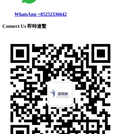
WhatsApp +85252336642
Connect Us 即時連繫