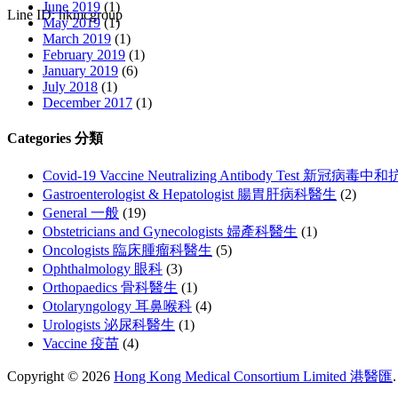
June 2019
(1)
Line ID: hkmcgroup
May 2019
(1)
March 2019
(1)
February 2019
(1)
January 2019
(6)
July 2018
(1)
December 2017
(1)
Categories 分類
Covid-19 Vaccine Neutralizing Antibody Test 新冠
Gastroenterologist & Hepatologist 腸胃肝病科醫生
(2)
General 一般
(19)
Obstetricians and Gynecologists 婦產科醫生
(1)
Oncologists 臨床腫瘤科醫生
(5)
Ophthalmology 眼科
(3)
Orthopaedics 骨科醫生
(1)
Otolaryngology 耳鼻喉科
(4)
Urologists 泌尿科醫生
(1)
Vaccine 疫苗
(4)
Copyright © 2026
Hong Kong Medical Consortium Limited 港醫匯
.