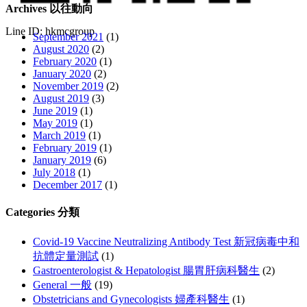
Archives 以往動向
Line ID: hkmcgroup
September 2021
(1)
August 2020
(2)
February 2020
(1)
January 2020
(2)
November 2019
(2)
August 2019
(3)
June 2019
(1)
May 2019
(1)
March 2019
(1)
February 2019
(1)
January 2019
(6)
July 2018
(1)
December 2017
(1)
Categories 分類
Covid-19 Vaccine Neutralizing Antibody Test 新冠病毒中和
抗體定量測試
(1)
Gastroenterologist & Hepatologist 腸胃肝病科醫生
(2)
General 一般
(19)
Obstetricians and Gynecologists 婦產科醫生
(1)