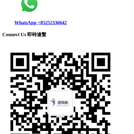
WhatsApp +85252336642
Connect Us 即時連繫