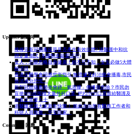
Wechat ID(公眾號): hkmcgp
Updates 新動向
接種完新冠病毒疫苗是否產生有效抗體? 港醫匯中和抗
體定量測試 (美國制造歐盟認可)
女人，怎能忽略自身健康！妳不可不知，女生必做5大體
檢項目
香港牙醫學會回應世衞指引,無證據牙科治療會播毒,市民
毋須過分恐慌。
新型冠狀病毒肺炎會經「氣溶膠」傳播很危險？巿民勿
盲搶N95或囤積大量外科口罩, 把P​2/N95口罩留給醫護及
有真正需要人士
港醫匯祝愿大家新年快樂！ 籍此亦向所有醫務工作者和
科研人員致敬，平安回家。
Comments 回應