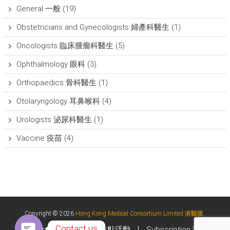
General 一般
(19)
Obstetricians and Gynecologists 婦產科醫生
(1)
Oncologists 臨床腫瘤科醫生
(5)
Ophthalmology 眼科
(3)
Orthopaedics 骨科醫生
(1)
Otolaryngology 耳鼻喉科
(4)
Urologists 泌尿科醫生
(1)
Vaccine 疫苗
(4)
Copyright © 2026
Hong Kong Medical Consortium Limited 港醫匯
.
Contact us
Upcoming Events 焦點活動
Subscription 訂閱