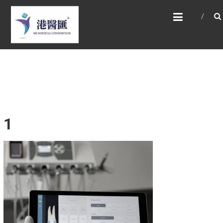
Skip
HONG KONG MEDICAL
to
CONSORTIUM LIMITED 港
content
醫匯
HEALTH CARE 醫健服務, GENERAL PRACTICE
普通科診斷, SPECIALIST CONSULTATION 專科
醫療服務, FAMILY HEALTH ADVISORY 家庭健康
諮詢, MEDICAL SPECIALISTS 專業醫療團隊,
Advisory Support 健康顧問及支援團隊,
Doctors 醫生. 請致電 Tel: +852 52336642/ 電
郵至 Email: enquiry@hkmcgroup.com
1