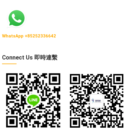
WhatsApp +85252336642
Connect Us 即時連繫