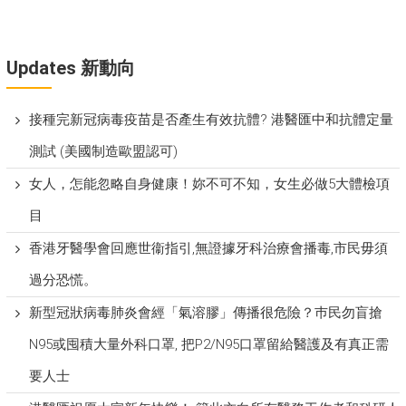
Updates 新動向
接種完新冠病毒疫苗是否產生有效抗體? 港醫匯中和抗體定量
測試 (美國制造歐盟認可)
女人，怎能忽略自身健康！妳不可不知，女生必做5大體檢項
目
香港牙醫學會回應世衞指引,無證據牙科治療會播毒,市民毋須
過分恐慌。
新型冠狀病毒肺炎會經「氣溶膠」傳播很危險？巿民勿盲搶
N95或囤積大量外科口罩, 把P​2/N95口罩留給醫護及有真正需
要人士