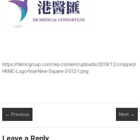
https://hkmcgroup.com/wp-content/uploads/2018/12/cropped-
HKMC-Logo-final-New-Square-2-512-1.png
← Previous
Next →
Leave a Reply