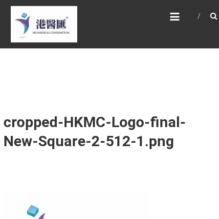
Skip
HONG KONG MEDICAL
to
CONSORTIUM LIMITED 港
content
醫匯
HEALTH CARE 醫健服務, GENERAL PRACTICE
普通科診斷, SPECIALIST CONSULTATION 專科
醫療服務, FAMILY HEALTH ADVISORY 家庭健康
諮詢, MEDICAL SPECIALISTS 專業醫療團隊,
Advisory Support 健康顧問及支援團隊,
Doctors 醫生. 請致電 Tel: +852 52336642/ 電
郵至 Email: enquiry@hkmcgroup.com
cropped-HKMC-Logo-final-
New-Square-2-512-1.png