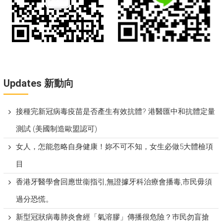
Updates 新動向
接種完新冠病毒疫苗是否產生有效抗體? 港醫匯中和抗體定量
測試 (美國制造歐盟認可)
女人，怎能忽略自身健康！妳不可不知，女生必做5大體檢項
目
香港牙醫學會回應世衞指引,無證據牙科治療會播毒,市民毋須
過分恐慌。
新型冠狀病毒肺炎會經「氣溶膠」傳播很危險？巿民勿盲搶