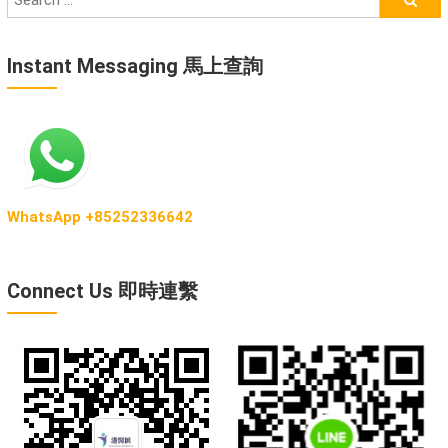
Instant Messaging 馬上查詢
WhatsApp +85252336642
Connect Us 即時連繫