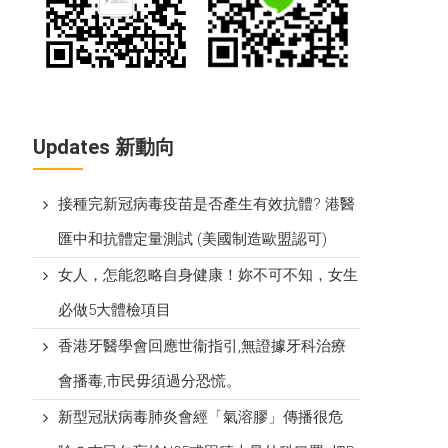
Updates 新動向
接種完新冠病毒疫苗是否產生有效抗體? 港醫
匯中和抗體定量測試 (美國制造歐盟認可)
女人，怎能忽略自身健康！妳不可不知，女生
必做5大體檢項目
香港牙醫學會回應世衞指引,無證據牙科治療
會播毒,市民毋須過分恐慌。
新型冠狀病毒肺炎會經「氣溶膠」傳播很危