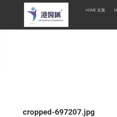
Skip
HONG KONG
to
HOME 主頁
N
content
MEDICAL
CONSORTIUM
LIMITED 港醫
匯
HEALTH CARE 醫健服務,
GENERAL PRACTICE 普通
科診斷, SPECIALIST
CONSULTATION 專科醫療
服務, FAMILY HEALTH
ADVISORY 家庭健康諮詢,
MEDICAL SPECIALISTS 專
業醫療團隊, Advisory
Support 健康顧問及支援團
隊, Doctors 醫生. 請致電
Tel: +852 52336642/ 電郵
cropped-697207.jpg
至 Email:
enquiry@hkmcgroup.com