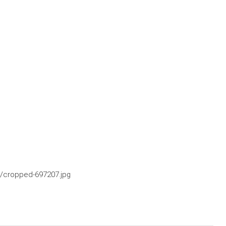
/cropped-697207.jpg