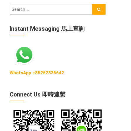
Instant Messaging 馬上查詢
WhatsApp +85252336642
Connect Us 即時連繫