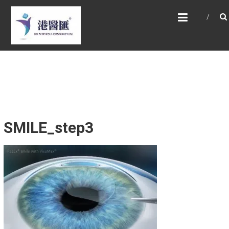
Skip
HONG KONG MEDICAL
to
CONSORTIUM LIMITED 港
content
醫匯
HEALTH CARE 醫健服務, GENERAL PRACTICE
普通科診斷, SPECIALIST CONSULTATION 專科
醫療服務, FAMILY HEALTH ADVISORY 家庭健康
諮詢, MEDICAL SPECIALISTS 專業醫療團隊,
Advisory Support 健康顧問及支援團隊,
Doctors 醫生. 請致電 Tel: +852 52336642/ 電
郵至 Email: enquiry@hkmcgroup.com
SMILE_step3