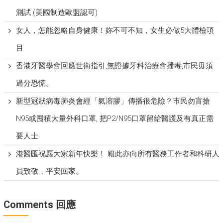
測試 (美國制造歐盟認可)
女人，怎能忽略自身健康！妳不可不知，女生必做5大體檢項
目
香港牙醫學會回應世衞指引,無證據牙科治療會播毒,市民毋須
過分恐慌。
新型冠狀病毒肺炎會經「氣溶膠」傳播很危險？巿民勿盲搶
N95或囤積大量外科口罩, 把P​2/N95口罩留給醫護及有真正需
要人士
港醫匯祝愿大家新年快樂！ 籍此亦向所有醫務工作者和科研人
員致敬，平安回家。
Comments 回應