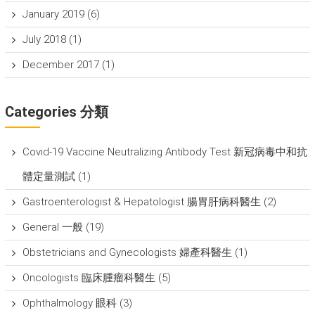
January 2019
(6)
July 2018
(1)
December 2017
(1)
Categories 分類
Covid-19 Vaccine Neutralizing Antibody Test 新冠病毒中和抗
體定量測試
(1)
Gastroenterologist & Hepatologist 腸胃肝病科醫生
(2)
General 一般
(19)
Obstetricians and Gynecologists 婦產科醫生
(1)
Oncologists 臨床腫瘤科醫生
(5)
Ophthalmology 眼科
(3)