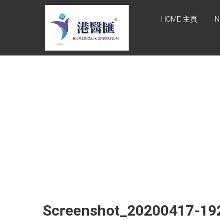
Skip
HONG KONG
to
HOME 主頁
N
content
MEDICAL
CONSORTIUM
LIMITED 港醫
匯
HEALTH CARE 醫健服務,
GENERAL PRACTICE 普通
科診斷, SPECIALIST
CONSULTATION 專科醫療
服務, FAMILY HEALTH
ADVISORY 家庭健康諮詢,
MEDICAL SPECIALISTS 專
業醫療團隊, Advisory
Support 健康顧問及支援團
隊, Doctors 醫生. 請致電
Tel: +852 52336642/ 電郵
Screenshot_20200417-19
至 Email:
enquiry@hkmcgroup.com