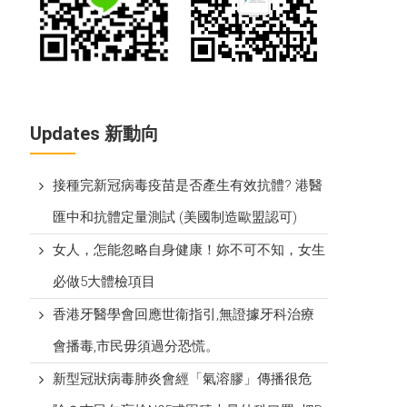
Updates 新動向
接種完新冠病毒疫苗是否產生有效抗體? 港醫
匯中和抗體定量測試 (美國制造歐盟認可)
女人，怎能忽略自身健康！妳不可不知，女生
必做5大體檢項目
香港牙醫學會回應世衞指引,無證據牙科治療
會播毒,市民毋須過分恐慌。
新型冠狀病毒肺炎會經「氣溶膠」傳播很危