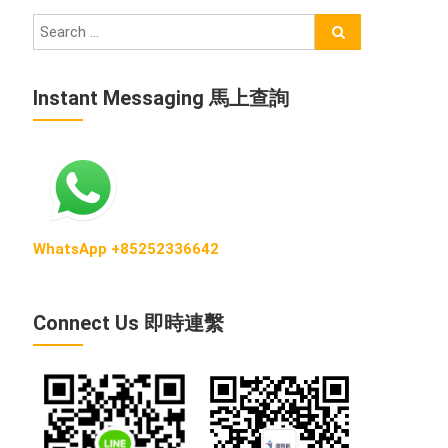
Instant Messaging 馬上查詢
WhatsApp +85252336642
Connect Us 即時連繫