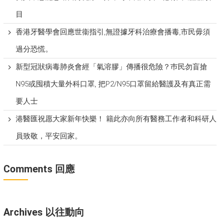
目
香港牙醫學會回應世衞指引,無證據牙科治療會播毒,市民毋須
過分恐慌。
新型冠狀病毒肺炎會經「氣溶膠」傳播很危險？巿民勿盲搶
N95或囤積大量外科口罩, 把P​2/N95口罩留給醫護及有真正需
要人士
港醫匯祝愿大家新年快樂！ 籍此亦向所有醫務工作者和科研人
員致敬，平安回家。
Comments 回應
Archives 以往動向