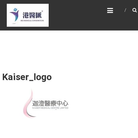
Skip
HONG KONG MEDICAL
to
CONSORTIUM LIMITED 港
content
醫匯
HEALTH CARE 醫健服務, GENERAL PRACTICE
普通科診斷, SPECIALIST CONSULTATION 專科
醫療服務, FAMILY HEALTH ADVISORY 家庭健康
諮詢, MEDICAL SPECIALISTS 專業醫療團隊,
Advisory Support 健康顧問及支援團隊,
Doctors 醫生. 請致電 Tel: +852 52336642/ 電
郵至 Email: enquiry@hkmcgroup.com
Kaiser_logo