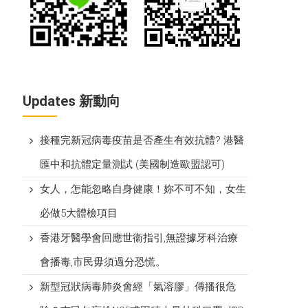
Updates 新動向
接種完新冠病毒疫苗是否產生有效抗體? 港醫
匯中和抗體定量測試 (美國制造歐盟認可)
女人，怎能忽略自身健康！妳不可不知，女生
必做5大體檢項目
香港牙醫學會回應世衞指引,無證據牙科治療
會播毒,市民毋須過分恐慌。
新型冠狀病毒肺炎會經「氣溶膠」傳播很危