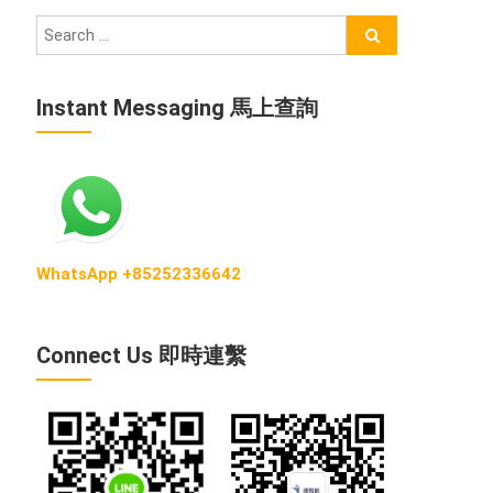
Instant Messaging 馬上查詢
WhatsApp +85252336642
Connect Us 即時連繫