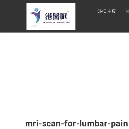
Skip
HONG KONG
to
HOME 主頁
N
content
MEDICAL
CONSORTIUM
LIMITED 港醫
匯
HEALTH CARE 醫健服務,
GENERAL PRACTICE 普通
科診斷, SPECIALIST
CONSULTATION 專科醫療
服務, FAMILY HEALTH
ADVISORY 家庭健康諮詢,
MEDICAL SPECIALISTS 專
業醫療團隊, Advisory
Support 健康顧問及支援團
隊, Doctors 醫生. 請致電
Tel: +852 52336642/ 電郵
mri-scan-for-lumbar-pain
至 Email:
enquiry@hkmcgroup.com