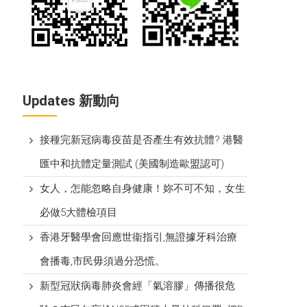
Updates 新動向
接種完新冠病毒疫苗是否產生有效抗體? 港醫
匯中和抗體定量測試 (美國制造歐盟認可)
女人，怎能忽略自身健康！妳不可不知，女生
必做5大體檢項目
香港牙醫學會回應世衞指引,無證據牙科治療
會播毒,市民毋須過分恐慌。
新型冠狀病毒肺炎會經「氣溶膠」傳播很危