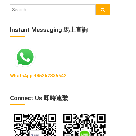
Instant Messaging 馬上查詢
WhatsApp +85252336642
Connect Us 即時連繫