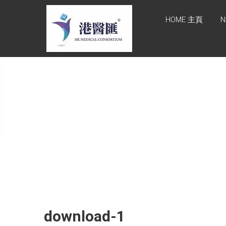
Skip
HONG KONG
to
HOME 主頁
N
content
MEDICAL
CONSORTIUM
LIMITED 港醫
匯
HEALTH CARE 醫健服務,
GENERAL PRACTICE 普通
科診斷, SPECIALIST
CONSULTATION 專科醫療
服務, FAMILY HEALTH
ADVISORY 家庭健康諮詢,
MEDICAL SPECIALISTS 專
業醫療團隊, Advisory
Support 健康顧問及支援團
隊, Doctors 醫生. 請致電
Tel: +852 52336642/ 電郵
download-1
至 Email:
enquiry@hkmcgroup.com