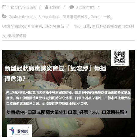
February 9, 2020
admin
0 Comment
,
,
Gastroenterologist & Hepatologist 腸胃肝病科醫生
General 一般
,
,
,
,
Otolaryngology 耳鼻喉科
Vaccine 疫苗
N95
口罩
新冠肺炎傳播途徑
武漢肺
,
炎
氣溶膠傳播