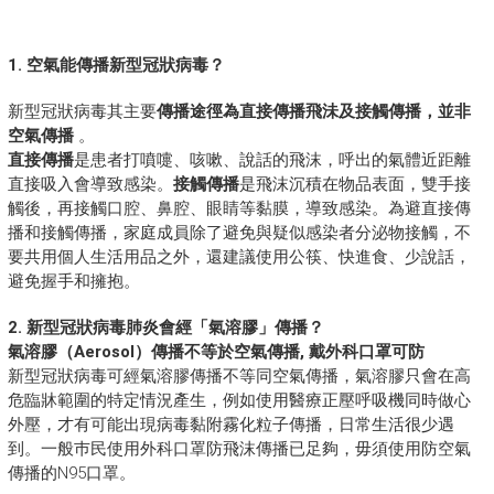
1. 空氣能傳播新型冠狀病毒？
新型冠狀病毒其主要
傳播途徑為直接傳播飛沬及接觸傳播，並非
空氣傳播
。
直接傳播
是患者打噴嚏、咳嗽、說話的飛沫，呼出的氣體近距離
直接吸入會導致感染。
接觸傳播
是飛沫沉積在物品表面，雙手接
觸後，再接觸口腔、鼻腔、眼睛等黏膜，導致感染。為避直接傳
播和接觸傳播，家庭成員除了避免與疑似感染者分泌物接觸，不
要共用個人生活用品之外，還建議使用公筷、快進食、少說話，
避免握手和擁抱。
2. 新型冠狀病毒肺炎會經「氣溶膠」傳播？
氣溶膠（Aerosol）傳播不等於空氣傳播, 戴外科口罩可防
新型冠狀病毒可經氣溶膠傳播不等同空氣傳播，氣溶膠只會在高
危臨牀範圍的特定情況產生，例如使用醫療正壓呼吸機同時做心
外壓，才有可能出現病毒黏附霧化粒子傳播，日常生活很少遇
到。一般巿民使用外科口罩防飛沫傳播已足夠，毋須使用防空氣
傳播的N95口罩。