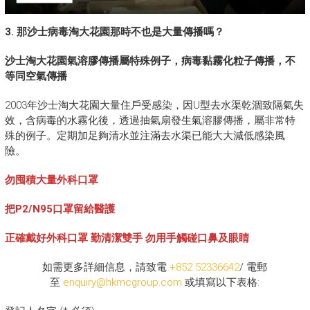
3. 那沙士病毒淘大花園那時不也是大量傳播嗎？
沙士淘大花園氣溶膠傳播屬特殊例子，病毒黏霧化粒子傳播，不
等同空氣傳播
2003年沙士淘大花園大量住戶受感染，因U型去水渠乾涸致隔氣失
效，含病毒的水霧化後，透過抽氣扇發生氣溶膠傳播，屬非常特
殊的例子。定期加足夠清水並注滿去水渠已能大大減低感染風
險。
勿囤積大量外科口罩
把P2/N95口罩留給醫護
正確戴好外科口罩 勤清潔雙手 勿用手觸碰口鼻及眼睛
如需更多詳細信息，請致電
+852 52336642
/ 電郵
至
enquiry@hkmcgroup.com
或填寫以下表格: