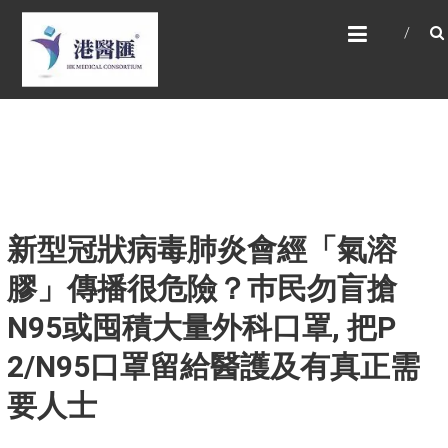
Skip
HONG KONG MEDICAL
to
CONSORTIUM LIMITED 港
content
醫匯
HEALTH CARE 醫健服務, GENERAL PRACTICE
普通科診斷, SPECIALIST CONSULTATION 專科
醫療服務, FAMILY HEALTH ADVISORY 家庭健康
諮詢, MEDICAL SPECIALISTS 專業醫療團隊,
Advisory Support 健康顧問及支援團隊,
Doctors 醫生. 請致電 Tel: +852 52336642/ 電
郵至 Email: enquiry@hkmcgroup.com
新型冠狀病毒肺炎會經「氣溶
膠」傳播很危險？巿民勿盲搶
N95或囤積大量外科口罩, 把P​
2/N95口罩留給醫護及有真正需
要人士