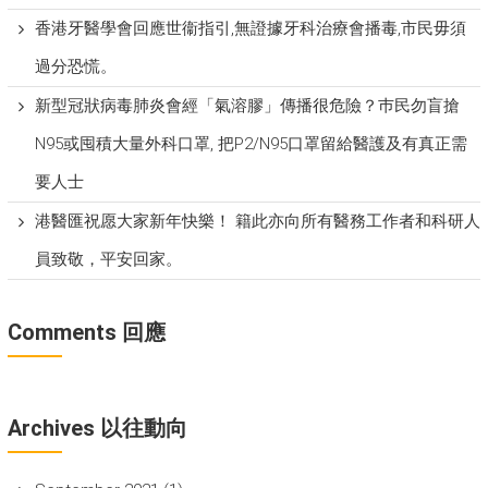
香港牙醫學會回應世衞指引,無證據牙科治療會播毒,市民毋須
過分恐慌。
新型冠狀病毒肺炎會經「氣溶膠」傳播很危險？巿民勿盲搶
N95或囤積大量外科口罩, 把P​2/N95口罩留給醫護及有真正需
要人士
港醫匯祝愿大家新年快樂！ 籍此亦向所有醫務工作者和科研人
員致敬，平安回家。
Comments 回應
Archives 以往動向