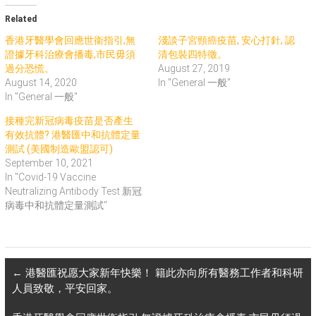
Related
香港牙醫學會回應世衞指引,無
淺談子宮頸癌疫苗, 安心打針, 認
證據牙科治療會播毒,市民毋須
清包裝四特徵。
過分恐慌。
August 27, 2019
August 14, 2020
In "General 一般"
In "General 一般"
接種完新冠病毒疫苗是否產生
有效抗體? 港醫匯中和抗體定量
測試 (美國制造歐盟認可)
September 10, 2021
In "Covid-19 Vaccine
Neutralizing Antibody Test 新冠
病毒中和抗體定量測試"
←
港醫匯祝愿大家新年快樂！ 籍此亦向所有醫務工作者和科研
人員致敬，平安回家。