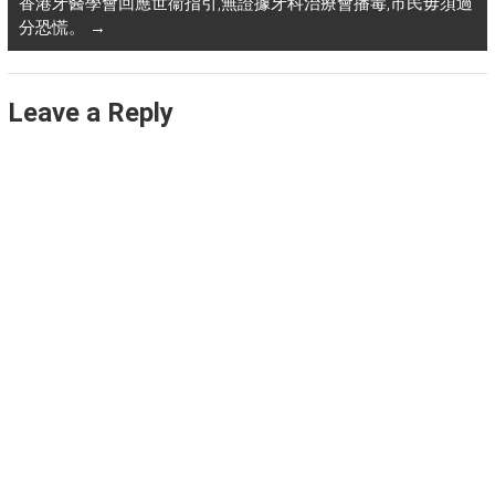
香港牙醫學會回應世衞指引,無證據牙科治療會播毒,市民毋須過
分恐慌。
→
Leave a Reply