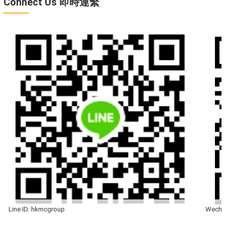
Connect Us 即時連繫
Line ID: hkmcgroup
Wecha