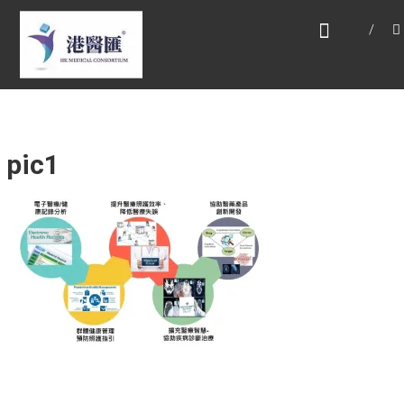
Skip
HONG KONG MEDICAL
to
CONSORTIUM LIMITED 港
content
醫匯
HEALTH CARE 醫健服務, GENERAL PRACTICE
普通科診斷, SPECIALIST CONSULTATION 專科
醫療服務, FAMILY HEALTH ADVISORY 家庭健康
諮詢, MEDICAL SPECIALISTS 專業醫療團隊,
pic1
Advisory Support 健康顧問及支援團隊,
Doctors 醫生. 請致電 Tel: +852 52336642/ 電
郵至 Email: enquiry@hkmcgroup.com