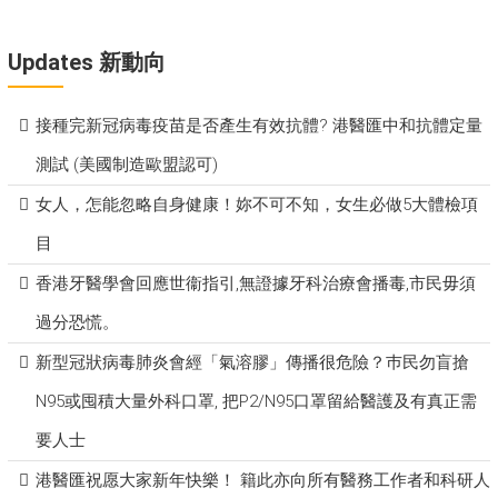
Updates 新動向
接種完新冠病毒疫苗是否產生有效抗體? 港醫匯中和抗體定量
測試 (美國制造歐盟認可)
女人，怎能忽略自身健康！妳不可不知，女生必做5大體檢項
目
香港牙醫學會回應世衞指引,無證據牙科治療會播毒,市民毋須
過分恐慌。
新型冠狀病毒肺炎會經「氣溶膠」傳播很危險？巿民勿盲搶
N95或囤積大量外科口罩, 把P​2/N95口罩留給醫護及有真正需
要人士
港醫匯祝愿大家新年快樂！ 籍此亦向所有醫務工作者和科研人