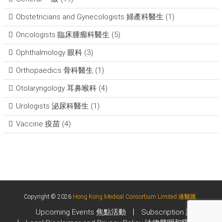
Obstetricians and Gynecologists 婦產科醫生
(1)
Oncologists 臨床腫瘤科醫生
(5)
Ophthalmology 眼科
(3)
Orthopaedics 骨科醫生
(1)
Otolaryngology 耳鼻喉科
(4)
Urologists 泌尿科醫生
(1)
Vaccine 疫苗
(4)
Copyright © 2026
Hong Kong Medical Consortium Limited 港醫匯
.
Upcoming Events 焦點活動
Subscription 訂閱