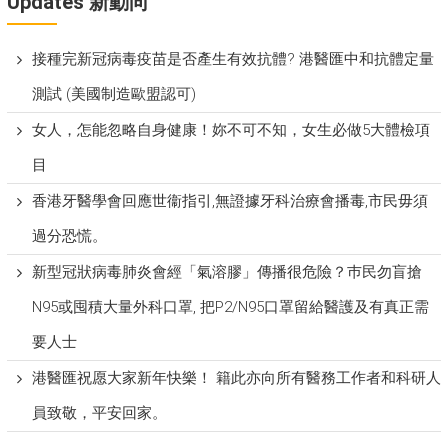
Updates 新動向
接種完新冠病毒疫苗是否產生有效抗體? 港醫匯中和抗體定量
測試 (美國制造歐盟認可)
女人，怎能忽略自身健康！妳不可不知，女生必做5大體檢項
目
香港牙醫學會回應世衞指引,無證據牙科治療會播毒,市民毋須
過分恐慌。
新型冠狀病毒肺炎會經「氣溶膠」傳播很危險？巿民勿盲搶
N95或囤積大量外科口罩, 把P​2/N95口罩留給醫護及有真正需
要人士
港醫匯祝愿大家新年快樂！ 籍此亦向所有醫務工作者和科研人
員致敬，平安回家。