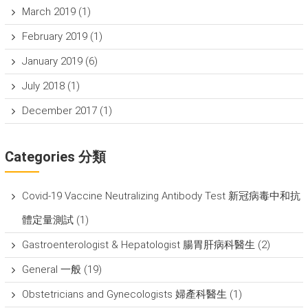
March 2019
(1)
February 2019
(1)
January 2019
(6)
July 2018
(1)
December 2017
(1)
Categories 分類
Covid-19 Vaccine Neutralizing Antibody Test 新冠病毒中和抗
體定量測試
(1)
Gastroenterologist & Hepatologist 腸胃肝病科醫生
(2)
General 一般
(19)
Obstetricians and Gynecologists 婦產科醫生
(1)