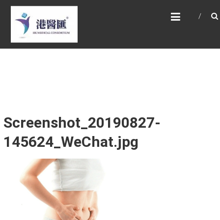
Skip
HONG KONG MEDICAL
to
CONSORTIUM LIMITED 港
content
醫匯
HEALTH CARE 醫健服務, GENERAL PRACTICE
普通科診斷, SPECIALIST CONSULTATION 專科
醫療服務, FAMILY HEALTH ADVISORY 家庭健康
諮詢, MEDICAL SPECIALISTS 專業醫療團隊,
Advisory Support 健康顧問及支援團隊,
Doctors 醫生. 請致電 Tel: +852 52336642/ 電
郵至 Email: enquiry@hkmcgroup.com
Screenshot_20190827-
145624_WeChat.jpg