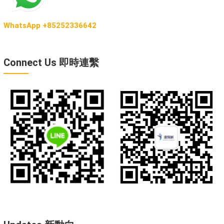
WhatsApp +85252336642
Connect Us 即時連繫