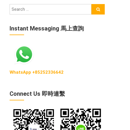
Instant Messaging 馬上查詢
WhatsApp +85252336642
Connect Us 即時連繫