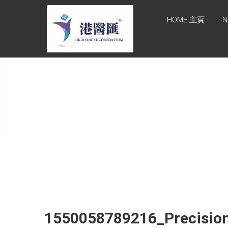
Skip
HONG KONG
to
HOME 主頁
N
content
MEDICAL
CONSORTIUM
LIMITED 港醫
匯
HEALTH CARE 醫健服務,
GENERAL PRACTICE 普通
科診斷, SPECIALIST
CONSULTATION 專科醫療
服務, FAMILY HEALTH
ADVISORY 家庭健康諮詢,
MEDICAL SPECIALISTS 專
業醫療團隊, Advisory
Support 健康顧問及支援團
隊, Doctors 醫生. 請致電
Tel: +852 52336642/ 電郵
1550058789216_Precisio
至 Email:
enquiry@hkmcgroup.com