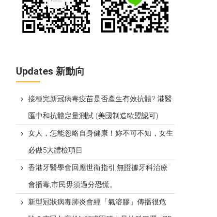
Updates 新動向
接種完新冠病毒疫苗是否產生有效抗體? 港醫
匯中和抗體定量測試 (美國制造歐盟認可)
女人，怎能忽略自身健康！妳不可不知，女生
必做5大體檢項目
香港牙醫學會回應世衞指引,無證據牙科治療
會播毒,市民毋須過分恐慌。
新型冠狀病毒肺炎會經「氣溶膠」傳播很危