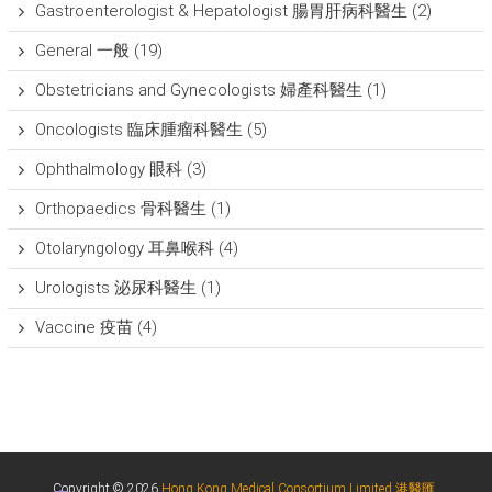
Gastroenterologist & Hepatologist 腸胃肝病科醫生
(2)
General 一般
(19)
Obstetricians and Gynecologists 婦產科醫生
(1)
Oncologists 臨床腫瘤科醫生
(5)
Ophthalmology 眼科
(3)
Orthopaedics 骨科醫生
(1)
Otolaryngology 耳鼻喉科
(4)
Urologists 泌尿科醫生
(1)
Vaccine 疫苗
(4)
Copyright © 2026
Hong Kong Medical Consortium Limited 港醫匯
.