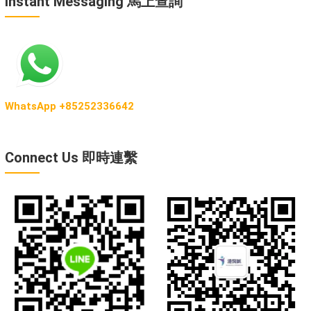
Instant Messaging 馬上查詢
WhatsApp +85252336642
Connect Us 即時連繫