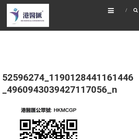
Skip
HONG KONG MEDICAL
to
CONSORTIUM LIMITED 港
content
醫匯
HEALTH CARE 醫健服務, GENERAL PRACTICE
普通科診斷, SPECIALIST CONSULTATION 專科
醫療服務, FAMILY HEALTH ADVISORY 家庭健康
諮詢, MEDICAL SPECIALISTS 專業醫療團隊,
Advisory Support 健康顧問及支援團隊,
Doctors 醫生. 請致電 Tel: +852 52336642/ 電
郵至 Email: enquiry@hkmcgroup.com
52596274_1190128441161446
_4960943039427117056_n