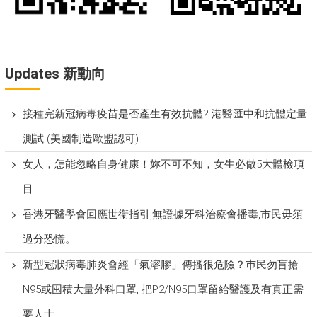
Updates 新動向
接種完新冠病毒疫苗是否產生有效抗體? 港醫匯中和抗體定量
測試 (美國制造歐盟認可)
女人，怎能忽略自身健康！妳不可不知，女生必做5大體檢項
目
香港牙醫學會回應世衞指引,無證據牙科治療會播毒,市民毋須
過分恐慌。
新型冠狀病毒肺炎會經「氣溶膠」傳播很危險？巿民勿盲搶
N95或囤積大量外科口罩, 把P​2/N95口罩留給醫護及有真正需
要人士