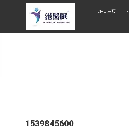
Skip
HONG KONG
to
HOME 主頁
N
content
MEDICAL
CONSORTIUM
LIMITED 港醫
匯
HEALTH CARE 醫健服務,
GENERAL PRACTICE 普通
科診斷, SPECIALIST
CONSULTATION 專科醫療
服務, FAMILY HEALTH
ADVISORY 家庭健康諮詢,
MEDICAL SPECIALISTS 專
業醫療團隊, Advisory
Support 健康顧問及支援團
隊, Doctors 醫生. 請致電
Tel: +852 52336642/ 電郵
1539845600
至 Email:
enquiry@hkmcgroup.com