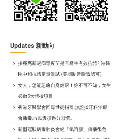
Updates 新動向
接種完新冠病毒疫苗是否產生有效抗體? 港醫
匯中和抗體定量測試 (美國制造歐盟認可)
女人，怎能忽略自身健康！妳不可不知，女生
必做5大體檢項目
香港牙醫學會回應世衞指引,無證據牙科治療
會播毒,市民毋須過分恐慌。
新型冠狀病毒肺炎會經「氣溶膠」傳播很危