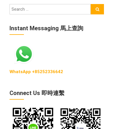
Instant Messaging 馬上查詢
WhatsApp +85252336642
Connect Us 即時連繫