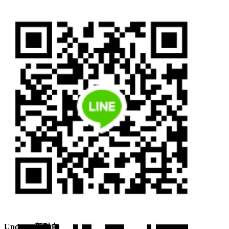
Line ID: hkmcgroup
Updates 新動向