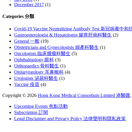
December 2017
(1)
Categories 分類
Covid-19 Vaccine Neutralizing Antibody Test 新冠
Gastroenterologist & Hepatologist 腸胃肝病科醫生
(2)
General 一般
(19)
Obstetricians and Gynecologists 婦產科醫生
(1)
Oncologists 臨床腫瘤科醫生
(5)
Ophthalmology 眼科
(3)
Orthopaedics 骨科醫生
(1)
Otolaryngology 耳鼻喉科
(4)
Urologists 泌尿科醫生
(1)
Vaccine 疫苗
(4)
Copyright © 2026
Hong Kong Medical Consortium Limited 港醫匯
.
Upcoming Events 焦點活動
Subscription 訂閱
Legal Disclaimer and Privacy Policy 法律聲明和隱私政策