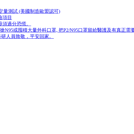
量測試 (美國制造歐盟認可)
檢項目
毋須過分恐慌。
5或囤積大量外科口罩, 把P​2/N95口罩留給醫護及有真正需
科研人員致敬，平安回家。