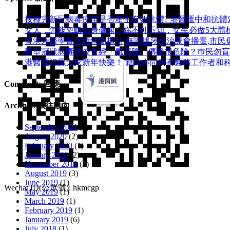
接種完新冠病毒疫苗是否產生有效抗體? 港醫匯中和抗體定
女人，怎能忽略自身健康！妳不可不知，女生必做5大體
香港牙醫學會回應世衞指引,無證據牙科治療會播毒,市民
新型冠狀病毒肺炎會經「氣溶膠」傳播很危險？巿民勿盲搶N9
港醫匯祝愿大家新年快樂！ 籍此亦向所有醫務工作者和
Comments 回應
Archives 以往動向
September 2021
(1)
August 2020
(2)
February 2020
(1)
January 2020
(2)
November 2019
(2)
August 2019
(3)
June 2019
(1)
Wechat ID(公眾號): hkmcgp
May 2019
(1)
March 2019
(1)
February 2019
(1)
January 2019
(6)
July 2018
(1)