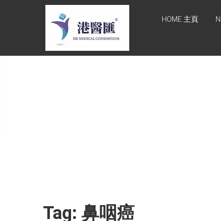
Skip
HONG KONG
to
HOME 主頁
N
content
MEDICAL
CONSORTIUM
LIMITED 港醫
匯
HEALTH CARE 醫健服務,
GENERAL PRACTICE 普通
科診斷, SPECIALIST
CONSULTATION 專科醫療
服務, FAMILY HEALTH
ADVISORY 家庭健康諮詢,
MEDICAL SPECIALISTS 專
業醫療團隊, Advisory
Support 健康顧問及支援團
隊, Doctors 醫生. 請致電
Tel: +852 52336642/ 電郵
Tag: 鼻咽癌
至 Email:
enquiry@hkmcgroup.com