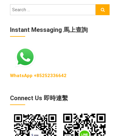
Instant Messaging 馬上查詢
WhatsApp +85252336642
Connect Us 即時連繫