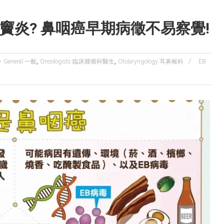
竇炎? 鼻咽癌早期病徵不易察覺!
,
,
General 一般
Oncologists 臨床腫瘤科醫生
Otolaryngology 耳鼻喉科
EB