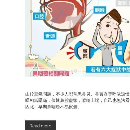
由於空氣問題，不少人都常患鼻炎、鼻竇炎等呼吸道慢
咽相當隱瞞，位於鼻腔盡頭，喉嚨上端，自己也無法看
因此，早期鼻咽癌不易察覺。
Read more