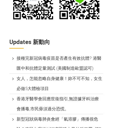
Updates 新動向
接種完新冠病毒疫苗是否產生有效抗體? 港醫
匯中和抗體定量測試 (美國制造歐盟認可)
女人，怎能忽略自身健康！妳不可不知，女生
必做5大體檢項目
香港牙醫學會回應世衞指引,無證據牙科治療
會播毒,市民毋須過分恐慌。
新型冠狀病毒肺炎會經「氣溶膠」傳播很危