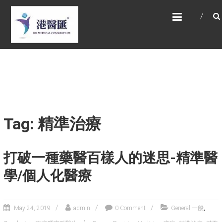
Skip
HONG KONG MEDICAL
to
CONSORTIUM LIMITED 港
content
醫匯
HEALTH CARE 醫健服務, GENERAL PRACTICE
普通科診斷, SPECIALIST CONSULTATION 專科
醫療服務, FAMILY HEALTH ADVISORY 家庭健康
諮詢, MEDICAL SPECIALISTS 專業醫療團隊,
Advisory Support 健康顧問及支援團隊,
Doctors 醫生. 請致電 Tel: +852 52336642/ 電
郵至 Email: enquiry@hkmcgroup.com
Tag: 精準治療
打破一種藥醫百樣人的迷思-精準醫
學/個人化醫療
,
May 24, 2019
admin
0 Comment
General 一般