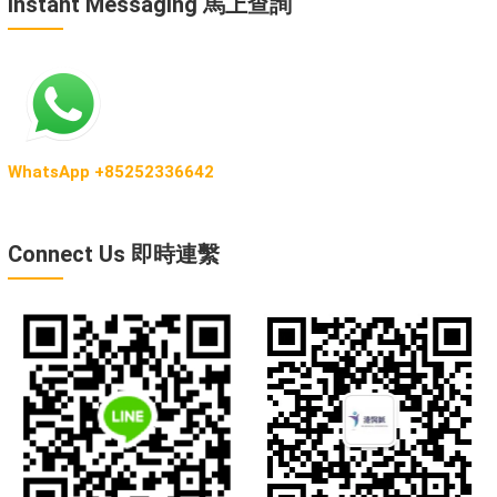
Instant Messaging 馬上查詢
WhatsApp +85252336642
Connect Us 即時連繫