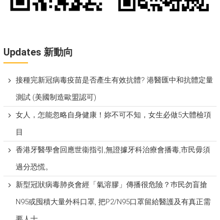
Updates 新動向
接種完新冠病毒疫苗是否產生有效抗體? 港醫匯中和抗體定量
測試 (美國制造歐盟認可)
女人，怎能忽略自身健康！妳不可不知，女生必做5大體檢項
目
香港牙醫學會回應世衞指引,無證據牙科治療會播毒,市民毋須
過分恐慌。
新型冠狀病毒肺炎會經「氣溶膠」傳播很危險？巿民勿盲搶
N95或囤積大量外科口罩, 把P​2/N95口罩留給醫護及有真正需
要人士