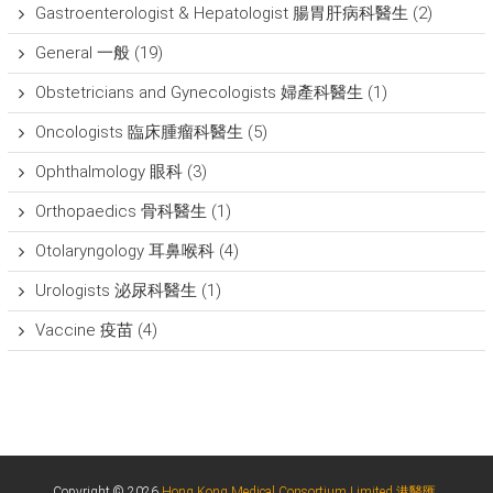
Gastroenterologist & Hepatologist 腸胃肝病科醫生
(2)
General 一般
(19)
Obstetricians and Gynecologists 婦產科醫生
(1)
Oncologists 臨床腫瘤科醫生
(5)
Ophthalmology 眼科
(3)
Orthopaedics 骨科醫生
(1)
Otolaryngology 耳鼻喉科
(4)
Urologists 泌尿科醫生
(1)
Vaccine 疫苗
(4)
Copyright © 2026
Hong Kong Medical Consortium Limited 港醫匯
.