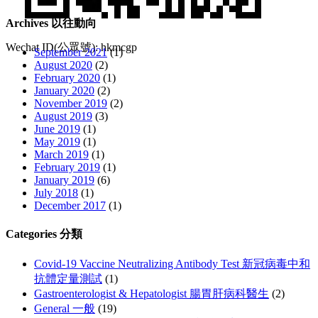
Archives 以往動向
Wechat ID(公眾號): hkmcgp
September 2021
(1)
August 2020
(2)
February 2020
(1)
January 2020
(2)
November 2019
(2)
August 2019
(3)
June 2019
(1)
May 2019
(1)
March 2019
(1)
February 2019
(1)
January 2019
(6)
July 2018
(1)
December 2017
(1)
Categories 分類
Covid-19 Vaccine Neutralizing Antibody Test 新冠病毒中和
抗體定量測試
(1)
Gastroenterologist & Hepatologist 腸胃肝病科醫生
(2)
General 一般
(19)