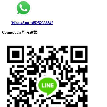
WhatsApp +85252336642
Connect Us 即時連繫