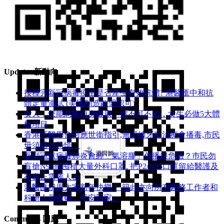
Line ID: hkmcgroup
Updates 新動向
接種完新冠病毒疫苗是否產生有效抗體? 港醫匯中和抗
體定量測試 (美國制造歐盟認可)
女人，怎能忽略自身健康！妳不可不知，女生必做5大體
檢項目
香港牙醫學會回應世衞指引,無證據牙科治療會播毒,市民
毋須過分恐慌。
新型冠狀病毒肺炎會經「氣溶膠」傳播很危險？巿民勿
盲搶N95或囤積大量外科口罩, 把P​2/N95口罩留給醫護及
有真正需要人士
港醫匯祝愿大家新年快樂！ 籍此亦向所有醫務工作者和
科研人員致敬，平安回家。
Comments 回應