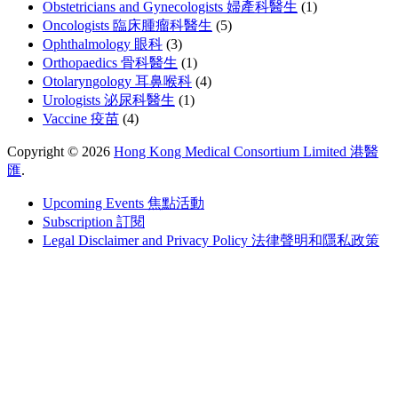
Obstetricians and Gynecologists 婦產科醫生
(1)
Oncologists 臨床腫瘤科醫生
(5)
Ophthalmology 眼科
(3)
Orthopaedics 骨科醫生
(1)
Otolaryngology 耳鼻喉科
(4)
Urologists 泌尿科醫生
(1)
Vaccine 疫苗
(4)
Copyright © 2026
Hong Kong Medical Consortium Limited 港醫
匯
.
Upcoming Events 焦點活動
Subscription 訂閱
Legal Disclaimer and Privacy Policy 法律聲明和隱私政策