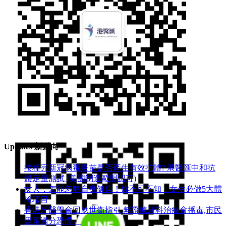
Wechat ID(公眾號): hkmcgp
Updates 新動向
接種完新冠病毒疫苗是否產生有效抗體? 港醫匯中和抗
體定量測試 (美國制造歐盟認可)
女人，怎能忽略自身健康！妳不可不知，女生必做5大體
檢項目
香港牙醫學會回應世衞指引,無證據牙科治療會播毒,市民
毋須過分恐慌。