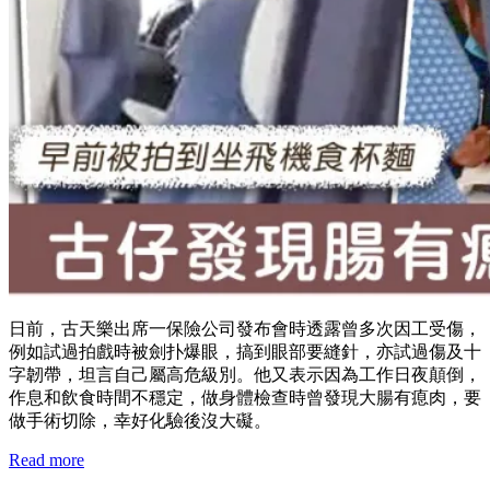
日前，古天樂出席一保險公司發布會時透露曾多次因工受傷，
例如試過拍戲時被劍扑爆眼，搞到眼部要縫針，亦試過傷及十
字韌帶，坦言自己屬高危級別。他又表示因為工作日夜顛倒，
作息和飲食時間不穩定，做身體檢查時曾發現大腸有瘜肉，要
做手術切除，幸好化驗後沒大礙。
Read more