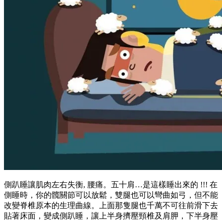
側趴睡讓肌肉左右失衡, 腰痛。五十肩…是這樣睡出來的 !!! 在
側睡時，你的髖關節可以放鬆，雙腿也可以彎曲如弓，但不能
改變脊椎原本的生理曲線。上面那隻腿也千萬不可往前滑下去
貼著床面，變成側趴睡，讓上半身擠壓頸椎及肩胛，下半身壓