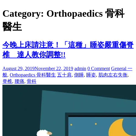
Category: Orthopaedics 骨科
醫生
今晚上床請注意！「這種」睡姿嚴重傷脊
椎 達人教你調整!!
August 29, 2019
November 22, 2019
admin
0 Comment
General 一
般
,
Orthopaedics 骨科醫生
五十肩
,
側睡
,
睡姿
,
肌肉左右失衡
,
脊椎
,
腰痛
,
骨科