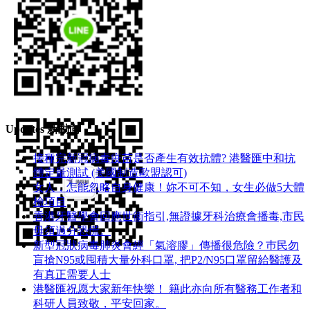
Updates 新動向
接種完新冠病毒疫苗是否產生有效抗體? 港醫匯中和抗
體定量測試 (美國制造歐盟認可)
女人，怎能忽略自身健康！妳不可不知，女生必做5大體
檢項目
香港牙醫學會回應世衞指引,無證據牙科治療會播毒,市民
毋須過分恐慌。
新型冠狀病毒肺炎會經「氣溶膠」傳播很危險？巿民勿
盲搶N95或囤積大量外科口罩, 把P​2/N95口罩留給醫護及
有真正需要人士
港醫匯祝愿大家新年快樂！ 籍此亦向所有醫務工作者和
科研人員致敬，平安回家。