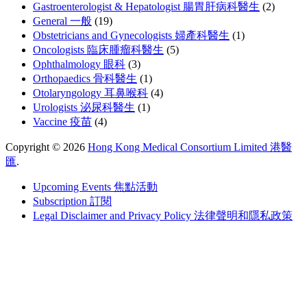
Gastroenterologist & Hepatologist 腸胃肝病科醫生
(2)
General 一般
(19)
Obstetricians and Gynecologists 婦產科醫生
(1)
Oncologists 臨床腫瘤科醫生
(5)
Ophthalmology 眼科
(3)
Orthopaedics 骨科醫生
(1)
Otolaryngology 耳鼻喉科
(4)
Urologists 泌尿科醫生
(1)
Vaccine 疫苗
(4)
Copyright © 2026
Hong Kong Medical Consortium Limited 港醫
匯
.
Upcoming Events 焦點活動
Subscription 訂閱
Legal Disclaimer and Privacy Policy 法律聲明和隱私政策